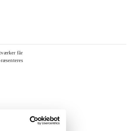
tværker får
 præsenteres