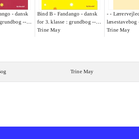
ango - dansk
Bind B -
Fandango - dansk
- - Lærervejle
: grundbog --
for 3. klasse : grundbog --
læsestavebog 
Bind A
Arbejdsbog. Bind B
Trine May
dansk for 3. kl
Trine May
grundbog. - -
Lærervejlednin
læsestavebog
Bog
Trine May