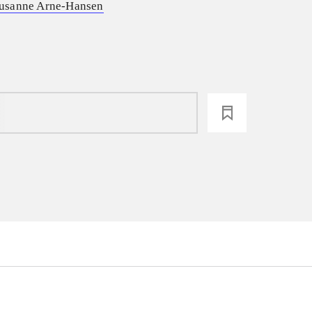
usanne Arne-Hansen
loading
...
...
...
...