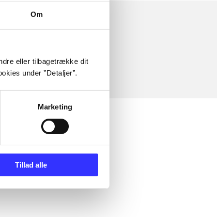
Om
dre eller tilbagetrække dit
okies under ”Detaljer”.
Marketing
Tillad alle