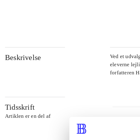
...
...
Beskrivelse
Ved et udval
eleverne lejl
forfatteren 
Tidsskrift
Artiklen er en del af