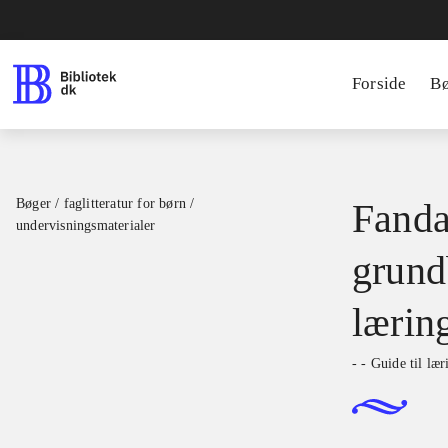
Forside
B
Bøger / faglitteratur for børn /
Fanda
undervisningsmaterialer
grundb
lærin
- - Guide til læ