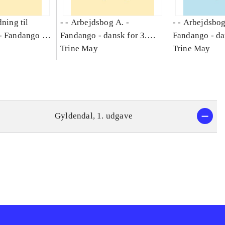
dning til
- - Arbejdsbog A. -
- - Arbejdsbog
-
Fandango -
Fandango - dansk for 3.
Fandango - da
asse :
klasse : grundbog. - -
Trine May
klasse : grund
Trine May
Arbejdsbog A.
Arbejdsbog B
g til
Gyldendal, 1. udgave