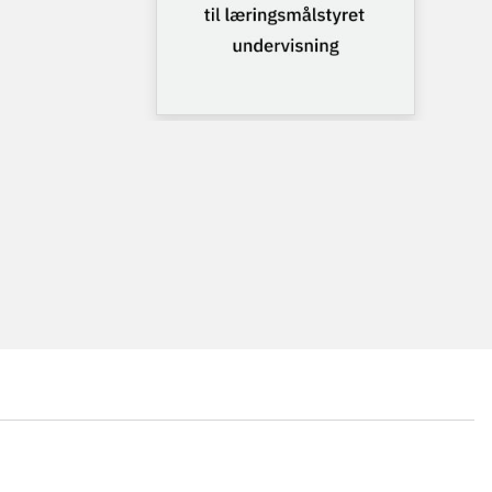
...
...