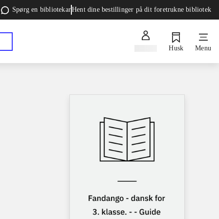
Spørg en bibliotekar
Hent dine bestillinger på dit foretrukne bibliotek
Log ind
Husk
Menu