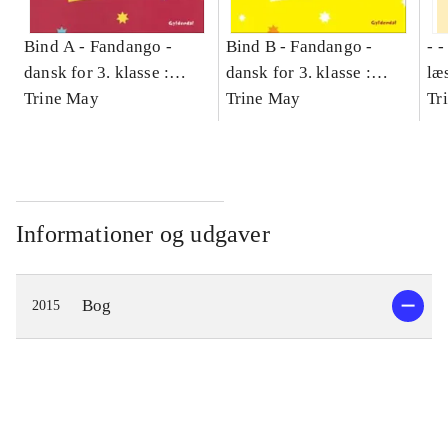
Bind A -
Fandango -
Bind B -
Fandango -
- 
dansk for 3. klasse :
dansk for 3. klasse :
læ
grundbog -- Arbejdsbog.
Trine May
grundbog -- Arbejdsbog.
Trine May
- d
Tr
Bind A
Bind B
gr
Læ
læ
Informationer og udgaver
Bog
2015