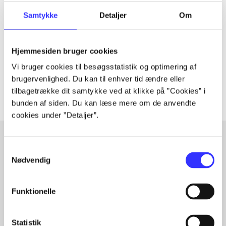
Tidsskrift
Artiklen er en del af
Samtykke
Detaljer
Om
lorem ipsum dolor sit amet ...
Hjemmesiden bruger cookies
Tidsskrift
Vi bruger cookies til besøgsstatistik og optimering af
Artiklerne i
handler ofte om
brugervenlighed. Du kan til enhver tid ændre eller
tilbagetrække dit samtykke ved at klikke på ”Cookies” i
bunden af siden. Du kan læse mere om de anvendte
cookies under ”Detaljer”.
Samtykkevalg
Artikler med samme emner
Nødvendig
Fra
Funktionelle
Statistik