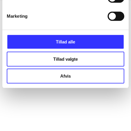
Marketing
Artikler
Alle registrerede artikler fordelt på udgivelser
Tillad alle
...
Tillad valgte
...
Afvis
...
...
...