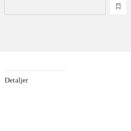
loading
Detaljer
...
...
...
...
...
...
...
...