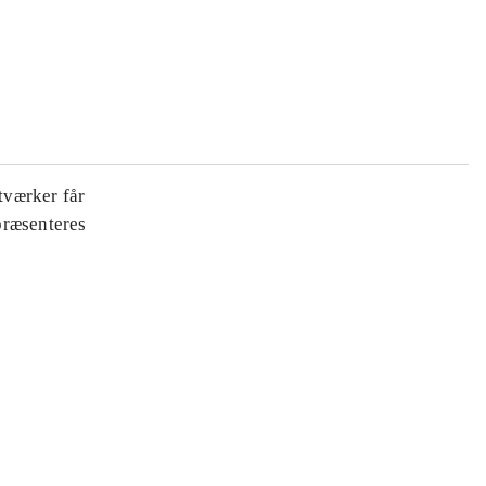
tværker får
 præsenteres