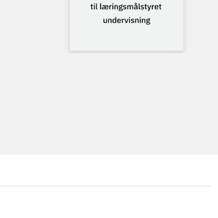
...
...