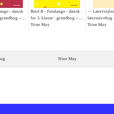
ango - dansk
Bind B -
Fandango - dansk
- - Lærervejle
: grundbog --
for 3. klasse : grundbog --
læsestavebog 
Bind A
Arbejdsbog. Bind B
Trine May
dansk for 3. kl
Trine May
grundbog. - -
Lærervejlednin
læsestavebog
Bog
Trine May