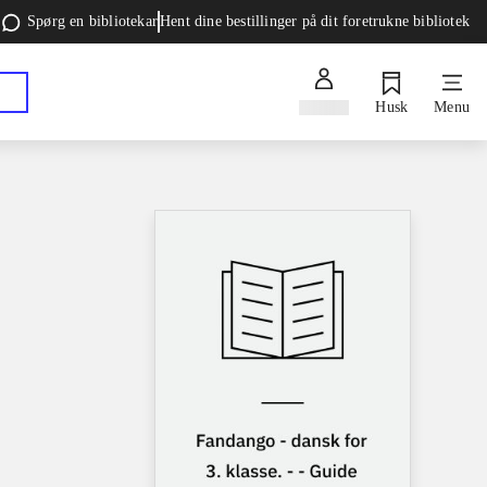
Spørg en bibliotekar
Hent dine bestillinger på dit foretrukne bibliotek
Log ind
Husk
Menu