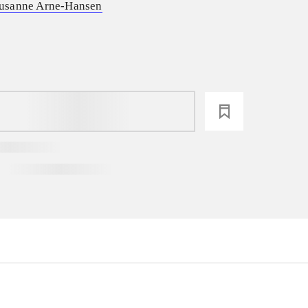
usanne Arne-Hansen
loading
...
...
...
...