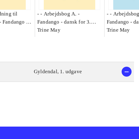
dning til
- - Arbejdsbog A. -
- - Arbejdsbog
-
Fandango -
Fandango - dansk for 3.
Fandango - da
asse :
klasse : grundbog. - -
Trine May
klasse : grund
Trine May
Arbejdsbog A.
Arbejdsbog B
g til
Gyldendal, 1. udgave