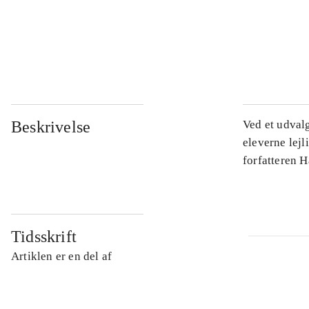
...
...
Beskrivelse
Ved et udval
eleverne lejl
forfatteren 
Tidsskrift
Artiklen er en del af