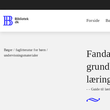
Forside
B
Bøger / faglitteratur for børn /
Fanda
undervisningsmaterialer
grundb
lærin
- - Guide til læ