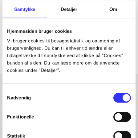
Tidsskrift
Artiklen er en del af
Samtykke
Detaljer
Om
lorem ipsum dolor sit amet ...
Hjemmesiden bruger cookies
Tidsskrift
Vi bruger cookies til besøgsstatistik og optimering af
Artiklerne i
handler ofte om
brugervenlighed. Du kan til enhver tid ændre eller
tilbagetrække dit samtykke ved at klikke på ”Cookies” i
bunden af siden. Du kan læse mere om de anvendte
cookies under ”Detaljer”.
Samtykkevalg
Artikler med samme emner
Nødvendig
Fra
Funktionelle
Statistik