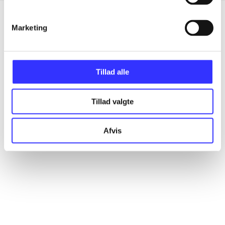
Marketing
Artikler
Alle registrerede artikler fordelt på udgivelser
Tillad alle
...
Tillad valgte
...
Afvis
...
...
...