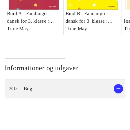
Bind A -
Fandango -
Bind B -
Fandango -
- 
dansk for 3. klasse :
dansk for 3. klasse :
læ
grundbog -- Arbejdsbog.
Trine May
grundbog -- Arbejdsbog.
Trine May
- d
Tr
Bind A
Bind B
gr
Læ
læ
Informationer og udgaver
Bog
2015