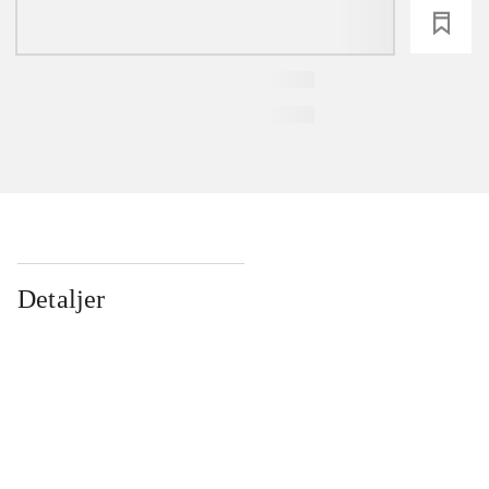
loading
Detaljer
...
...
...
...
...
...
...
...