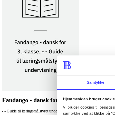
Samtykke
Fandango - dansk for 3. klasse : grundbog. 
Hjemmesiden bruger cookie
Vi bruger cookies til besøgsst
- - Guide til læringsmålstyret undervisning af
Fandango - dansk for 3.
samtykke ved at klikke på ”C