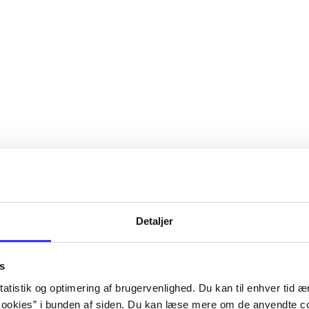
Detaljer
- - Guide til læringsmålstyret undervisning
s
atistik og optimering af brugervenlighed. Du kan til enhver tid æn
 klasse
ookies” i bunden af siden. Du kan læse mere om de anvendte co