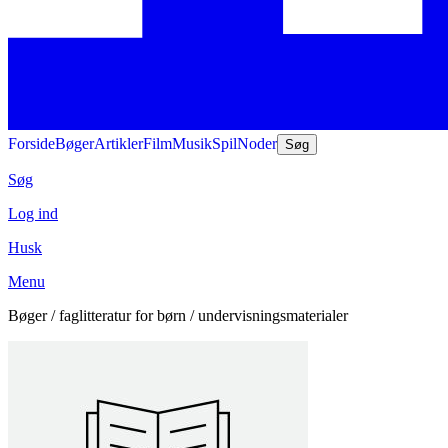
Forside
Bøger
Artikler
Film
Musik
Spil
Noder
Søg
Søg
Log ind
Husk
Menu
Bøger / faglitteratur for børn / undervisningsmaterialer