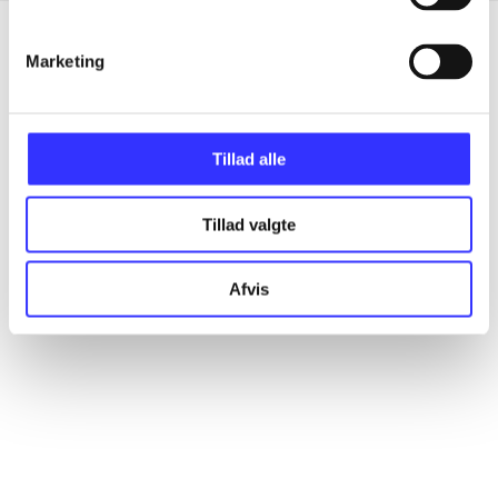
Marketing
Artikler
Alle registrerede artikler fordelt på udgivelser
Tillad alle
...
Tillad valgte
...
Afvis
...
...
...