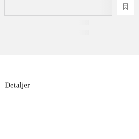
loading
Detaljer
...
...
...
...
...
...
...
...