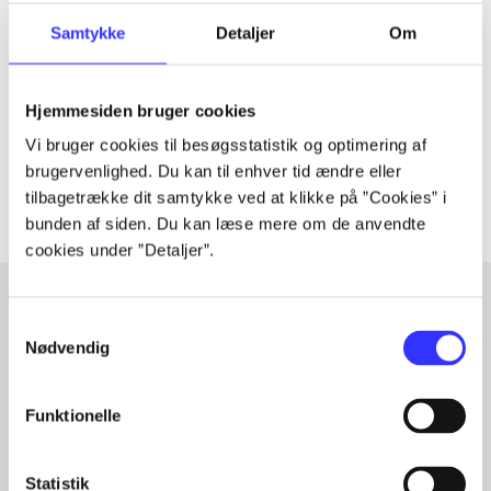
Tidsskrift
Artiklen er en del af
Samtykke
Detaljer
Om
lorem ipsum dolor sit amet ...
Hjemmesiden bruger cookies
Tidsskrift
Vi bruger cookies til besøgsstatistik og optimering af
Artiklerne i
handler ofte om
brugervenlighed. Du kan til enhver tid ændre eller
tilbagetrække dit samtykke ved at klikke på ”Cookies” i
bunden af siden. Du kan læse mere om de anvendte
cookies under ”Detaljer”.
Samtykkevalg
Artikler med samme emner
Nødvendig
Fra
Funktionelle
Statistik