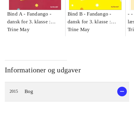
Bind A -
Fandango -
Bind B -
Fandango -
- 
dansk for 3. klasse :
dansk for 3. klasse :
læ
grundbog -- Arbejdsbog.
Trine May
grundbog -- Arbejdsbog.
Trine May
- d
Tr
Bind A
Bind B
gr
Læ
læ
Informationer og udgaver
Bog
2015