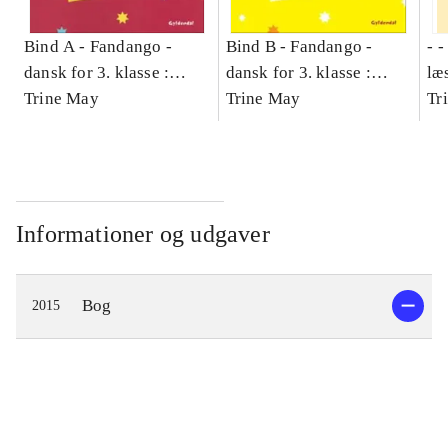
Bind A -
Fandango -
Bind B -
Fandango -
- 
dansk for 3. klasse :
dansk for 3. klasse :
læ
grundbog -- Arbejdsbog.
Trine May
grundbog -- Arbejdsbog.
Trine May
- d
Tr
Bind A
Bind B
gr
Læ
læ
Informationer og udgaver
Bog
2015