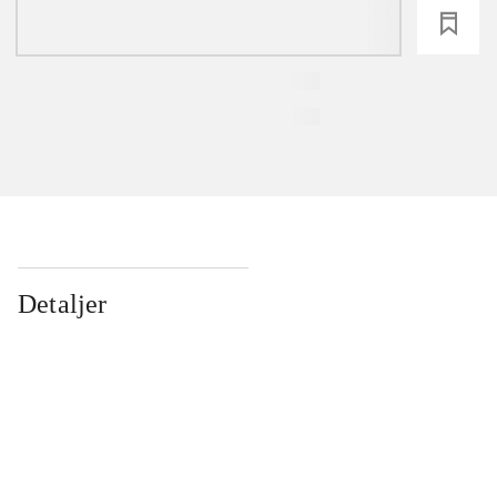
loading
Detaljer
...
...
...
...
...
...
...
...