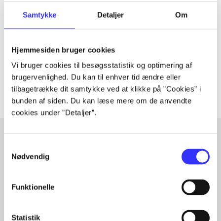
Tidsskrift
Artiklen er en del af
Samtykke
Detaljer
Om
lorem ipsum dolor sit amet ...
Hjemmesiden bruger cookies
Tidsskrift
Vi bruger cookies til besøgsstatistik og optimering af
Artiklerne i
handler ofte om
brugervenlighed. Du kan til enhver tid ændre eller
tilbagetrække dit samtykke ved at klikke på ”Cookies” i
bunden af siden. Du kan læse mere om de anvendte
cookies under ”Detaljer”.
Samtykkevalg
Artikler med samme emner
Nødvendig
Fra
Funktionelle
Statistik