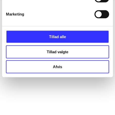
Marketing
Artikler
Alle registrerede artikler fordelt på udgivelser
Tillad alle
...
Tillad valgte
...
Afvis
...
...
...