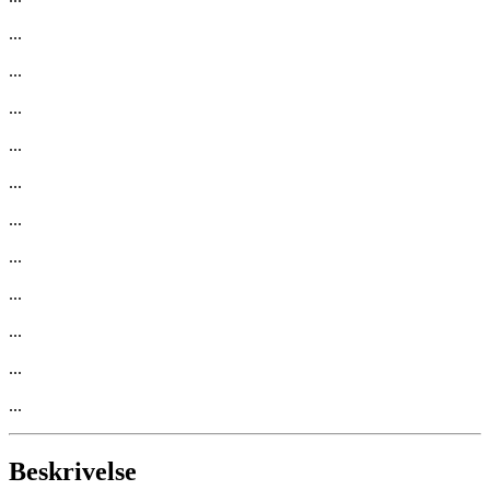
...
...
...
...
...
...
...
...
...
...
...
Beskrivelse