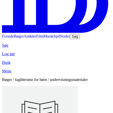
Forside
Bøger
Artikler
Film
Musik
Spil
Noder
Søg
Søg
Log ind
Husk
Menu
Bøger / faglitteratur for børn / undervisningsmaterialer