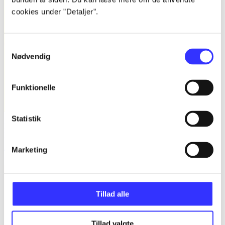
cookies under ”Detaljer”.
Samtykkevalg
Nødvendig
Funktionelle
Statistik
Bind B -
Fandango - dansk for 3. klasse : grundbog -- Arbejdsbog.
Bind B
Marketing
Trine May
Tillad alle
Tillad valgte