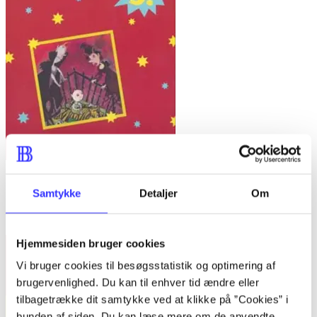
Bind A -
Fandango - dansk for 3. klasse : grundbog -- Arbejdsbog.
Samtykke
Detaljer
Om
Bind A
Trine May
Hjemmesiden bruger cookies
Vi bruger cookies til besøgsstatistik og optimering af
brugervenlighed. Du kan til enhver tid ændre eller
tilbagetrække dit samtykke ved at klikke på ”Cookies” i
bunden af siden. Du kan læse mere om de anvendte