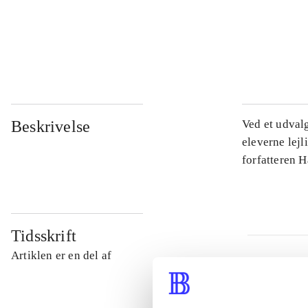
...
...
Beskrivelse
Ved et udval
eleverne lejl
forfatteren 
Tidsskrift
Artiklen er en del af