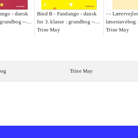
ango - dansk
Bind B -
Fandango - dansk
- - Lærervejle
: grundbog --
for 3. klasse : grundbog --
læsestavebog 
Bind A
Arbejdsbog. Bind B
Trine May
dansk for 3. kl
Trine May
grundbog. - -
Lærervejlednin
læsestavebog
Bog
Trine May