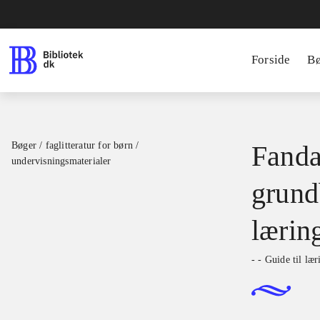
Forside
B
Bøger / faglitteratur for børn /
Fanda
undervisningsmaterialer
grundb
lærin
- - Guide til læ