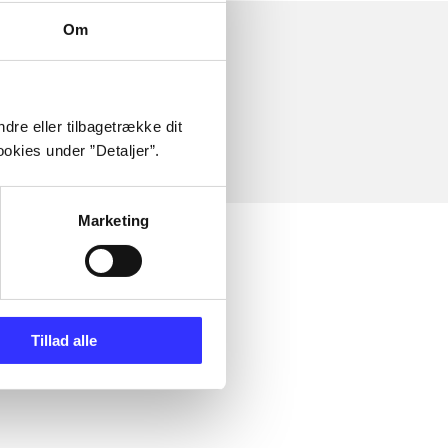
Om
dre eller tilbagetrække dit
okies under ”Detaljer”.
Marketing
Tillad alle