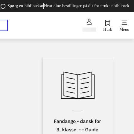
Spørg en bibliotekar
Hent dine bestillinger på dit foretrukne bibliotek
Log ind
Husk
Menu