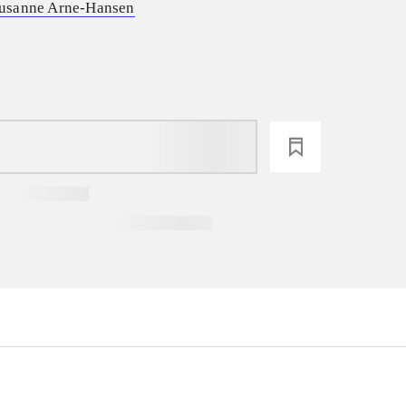
usanne Arne-Hansen
loading
...
...
...
...