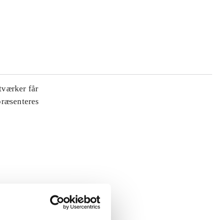
tværker får
 præsenteres