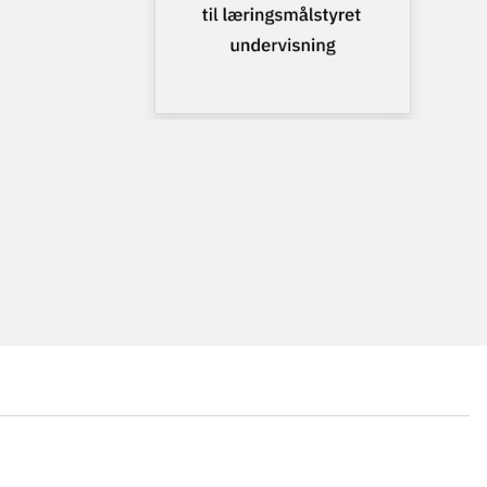
...
...