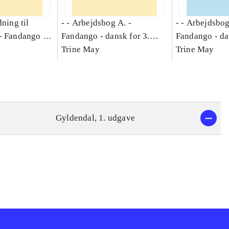
dning til
- - Arbejdsbog A. -
- - Arbejdsbog
-
Fandango -
Fandango - dansk for 3.
Fandango - da
asse :
klasse : grundbog. - -
Trine May
klasse : grund
Trine May
Arbejdsbog A.
Arbejdsbog B
g til
Gyldendal, 1. udgave