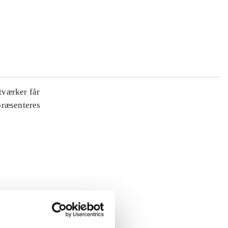
tværker får
 præsenteres