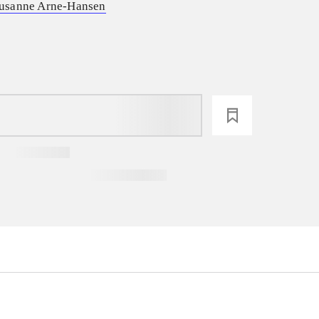
usanne Arne-Hansen
loading
...
...
...
...