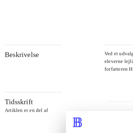
...
...
Beskrivelse
Ved et udval
eleverne lejl
forfatteren 
Tidsskrift
Artiklen er en del af