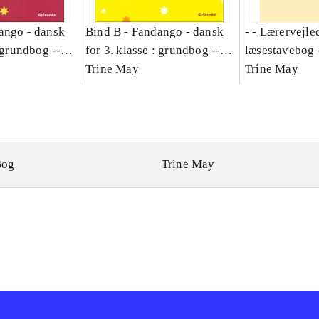
ango - dansk
Bind B -
Fandango - dansk
- - Lærervejle
: grundbog --
for 3. klasse : grundbog --
læsestavebog 
Bind A
Arbejdsbog. Bind B
Trine May
dansk for 3. kl
Trine May
grundbog. - -
Lærervejlednin
læsestavebog
Bog
Trine May