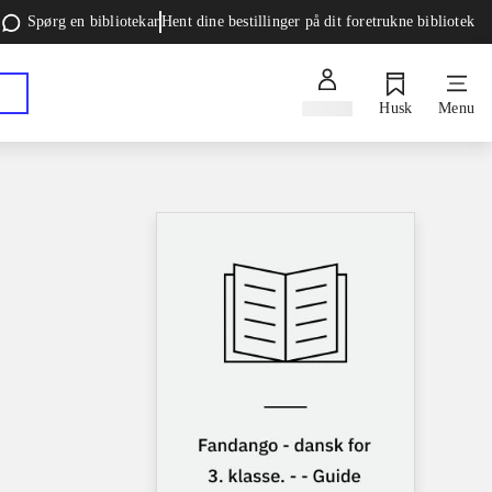
Spørg en bibliotekar
Hent dine bestillinger på dit foretrukne bibliotek
Log ind
Husk
Menu