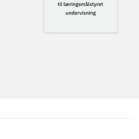
...
...