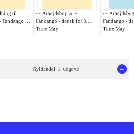
dning til
- - Arbejdsbog A. -
- - Arbejdsbog
-
Fandango -
Fandango - dansk for 3.
Fandango - da
asse :
klasse : grundbog. - -
Trine May
klasse : grund
Trine May
Arbejdsbog A.
Arbejdsbog B
g til
Gyldendal, 1. udgave