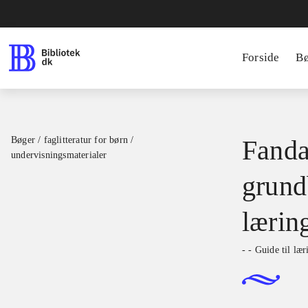
Forside
B
Bøger / faglitteratur for børn /
Fanda
undervisningsmaterialer
grundb
lærin
- - Guide til læ