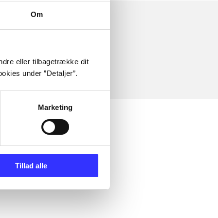
Om
dre eller tilbagetrække dit
okies under ”Detaljer”.
Marketing
Tillad alle