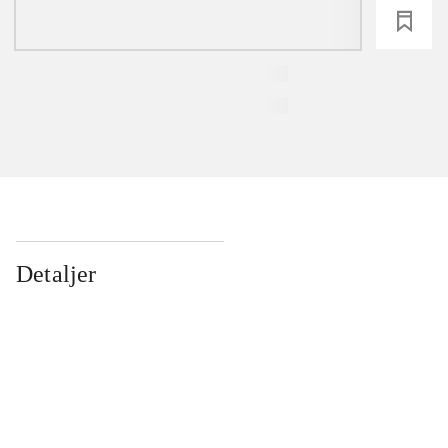
loading
Detaljer
...
...
...
...
...
...
...
...