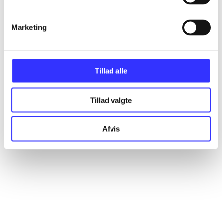
Marketing
Artikler
Alle registrerede artikler fordelt på udgivelser
Tillad alle
...
Tillad valgte
...
Afvis
...
...
...