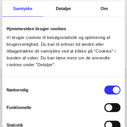
Tidsskrift
Artiklen er en del af
Samtykke
Detaljer
Om
lorem ipsum dolor sit amet ...
Hjemmesiden bruger cookies
Tidsskrift
Vi bruger cookies til besøgsstatistik og optimering af
Artiklerne i
handler ofte om
brugervenlighed. Du kan til enhver tid ændre eller
tilbagetrække dit samtykke ved at klikke på ”Cookies” i
bunden af siden. Du kan læse mere om de anvendte
cookies under ”Detaljer”.
Samtykkevalg
Artikler med samme emner
Nødvendig
Fra
Funktionelle
Statistik