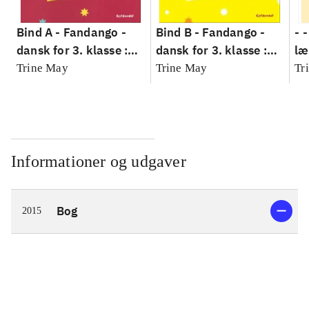
Bind A -
Fandango -
Bind B -
Fandango -
- 
dansk for 3. klasse :
dansk for 3. klasse :
læ
grundbog --
grundbog --
Fa
Trine May
Trine May
Tr
Arbejdsbog. Bind A
Arbejdsbog. Bind B
3.
- 
læ
Informationer og udgaver
Bog
2015