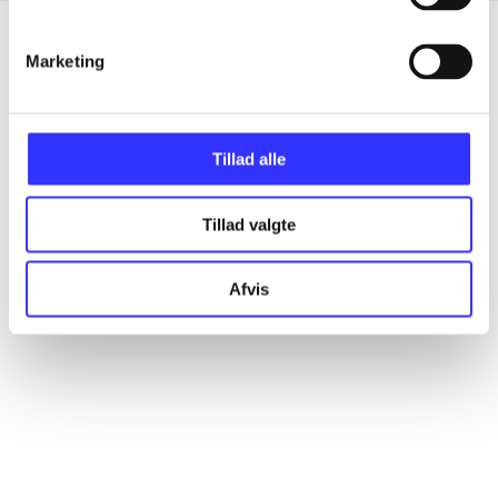
Marketing
Artikler
Alle registrerede artikler fordelt på udgivelser
Tillad alle
...
Tillad valgte
...
Afvis
...
...
...