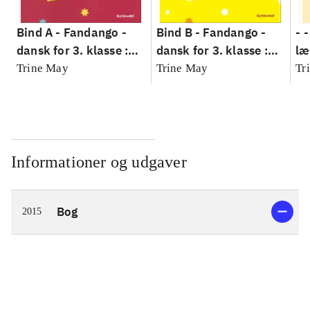
Bind A -
Fandango -
Bind B -
Fandango -
- 
dansk for 3. klasse :
dansk for 3. klasse :
læ
grundbog --
grundbog --
Fa
Trine May
Trine May
Tr
Arbejdsbog. Bind A
Arbejdsbog. Bind B
3.
- 
læ
Informationer og udgaver
Bog
2015