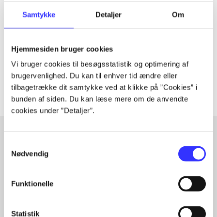
Tidsskrift
Artiklen er en del af
Samtykke
Detaljer
Om
lorem ipsum dolor sit amet ...
Hjemmesiden bruger cookies
Tidsskrift
Vi bruger cookies til besøgsstatistik og optimering af
Artiklerne i
handler ofte om
brugervenlighed. Du kan til enhver tid ændre eller
tilbagetrække dit samtykke ved at klikke på ”Cookies” i
bunden af siden. Du kan læse mere om de anvendte
cookies under ”Detaljer”.
Samtykkevalg
Artikler med samme emner
Nødvendig
Fra
Funktionelle
Statistik