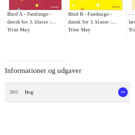
Bind A -
Fandango -
Bind B -
Fandango -
- 
dansk for 3. klasse :
dansk for 3. klasse :
læ
grundbog -- Arbejdsbog.
Trine May
grundbog -- Arbejdsbog.
Trine May
- d
Tr
Bind A
Bind B
gr
Læ
læ
Informationer og udgaver
Bog
2015