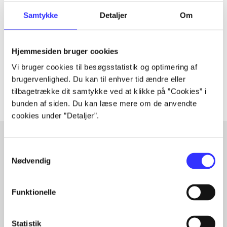
Tidsskrift
Artiklen er en del af
Samtykke
Detaljer
Om
lorem ipsum dolor sit amet ...
Hjemmesiden bruger cookies
Tidsskrift
Vi bruger cookies til besøgsstatistik og optimering af
Artiklerne i
handler ofte om
brugervenlighed. Du kan til enhver tid ændre eller
tilbagetrække dit samtykke ved at klikke på ”Cookies” i
bunden af siden. Du kan læse mere om de anvendte
cookies under ”Detaljer”.
Samtykkevalg
Artikler med samme emner
Nødvendig
Fra
Funktionelle
Statistik