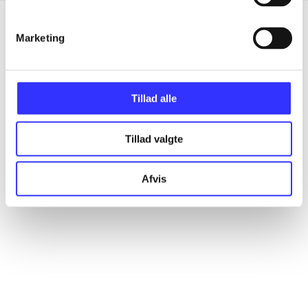
Marketing
Artikler
Alle registrerede artikler fordelt på udgivelser
Tillad alle
...
Tillad valgte
...
Afvis
...
...
...