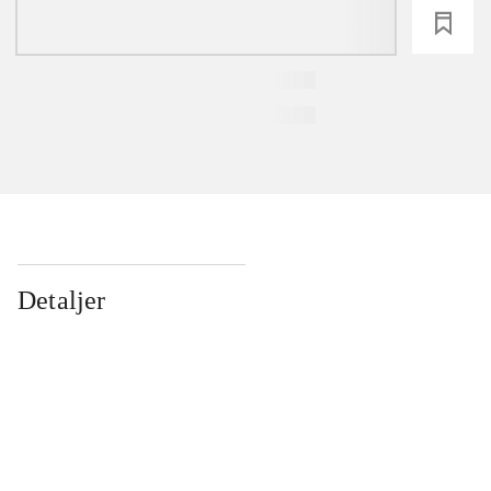
loading
Detaljer
...
...
...
...
...
...
...
...