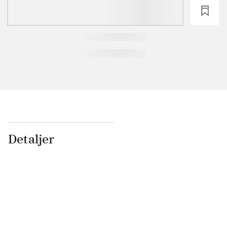
loading
Detaljer
...
...
...
...
...
...
...
...