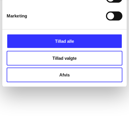
Marketing
Artikler
Alle registrerede artikler fordelt på udgivelser
Tillad alle
...
Tillad valgte
...
Afvis
...
...
...