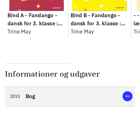
Bind A -
Fandango -
Bind B -
Fandango -
- 
dansk for 3. klasse :
dansk for 3. klasse :
læ
grundbog --
Trine May
grundbog --
Trine May
Fa
Tr
Arbejdsbog. Bind A
Arbejdsbog. Bind B
3.
- 
læ
Informationer og udgaver
Bog
2015