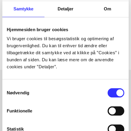
Tidsskrift
Artiklen er en del af
Samtykke
Detaljer
Om
lorem ipsum dolor sit amet ...
Hjemmesiden bruger cookies
Tidsskrift
Vi bruger cookies til besøgsstatistik og optimering af
Artiklerne i
handler ofte om
brugervenlighed. Du kan til enhver tid ændre eller
tilbagetrække dit samtykke ved at klikke på ”Cookies” i
bunden af siden. Du kan læse mere om de anvendte
cookies under ”Detaljer”.
Samtykkevalg
Artikler med samme emner
Nødvendig
Fra
Funktionelle
Statistik