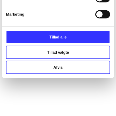
Marketing
Artikler
Alle registrerede artikler fordelt på udgivelser
Tillad alle
...
Tillad valgte
...
Afvis
...
...
...