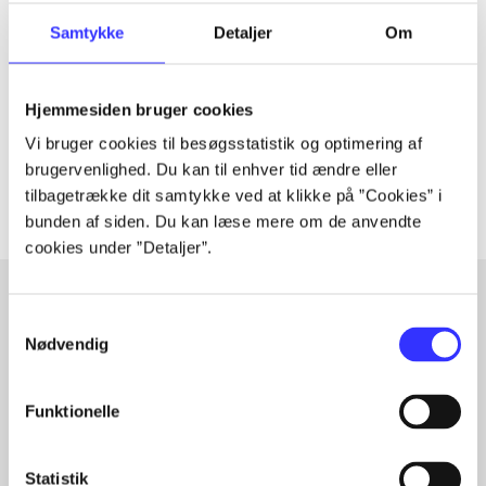
Tidsskrift
Artiklen er en del af
Samtykke
Detaljer
Om
lorem ipsum dolor sit amet ...
Hjemmesiden bruger cookies
Tidsskrift
Vi bruger cookies til besøgsstatistik og optimering af
Artiklerne i
handler ofte om
brugervenlighed. Du kan til enhver tid ændre eller
tilbagetrække dit samtykke ved at klikke på ”Cookies” i
bunden af siden. Du kan læse mere om de anvendte
cookies under ”Detaljer”.
Samtykkevalg
Artikler med samme emner
Nødvendig
Fra
Funktionelle
Statistik