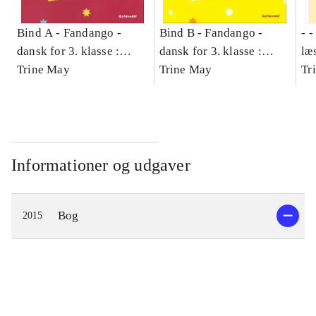
Bind A -
Fandango -
Bind B -
Fandango -
- 
dansk for 3. klasse :
dansk for 3. klasse :
læ
grundbog -- Arbejdsbog.
Trine May
grundbog -- Arbejdsbog.
Trine May
- d
Tr
Bind A
Bind B
gr
Læ
læ
Informationer og udgaver
Bog
2015