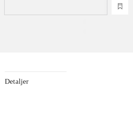
loading
Detaljer
...
...
...
...
...
...
...
...