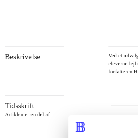
...
...
Beskrivelse
Ved et udval
eleverne lejl
forfatteren 
Tidsskrift
Artiklen er en del af