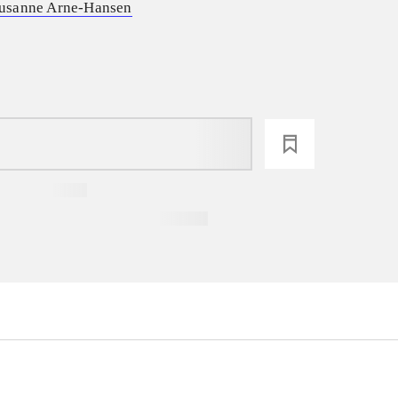
usanne Arne-Hansen
loading
...
...
...
...