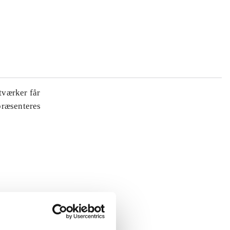
tværker får
 præsenteres