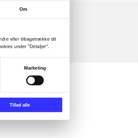
Om
dre eller tilbagetrække dit
okies under ”Detaljer”.
Marketing
Tillad alle