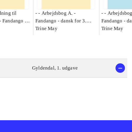
dning til
- - Arbejdsbog A. -
- - Arbejdsbog
-
Fandango -
Fandango - dansk for 3.
Fandango - da
asse :
klasse : grundbog. - -
Trine May
klasse : grund
Trine May
Arbejdsbog A.
Arbejdsbog B
g til
Gyldendal, 1. udgave