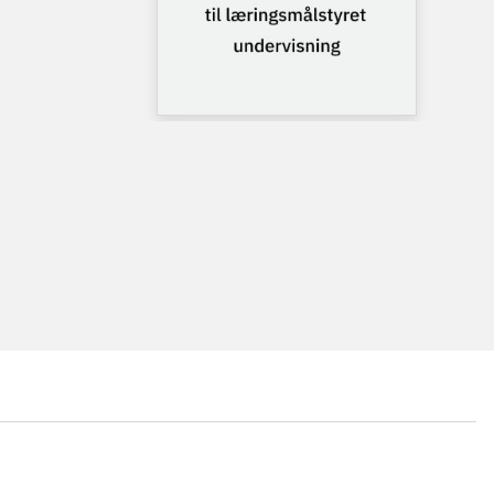
...
...