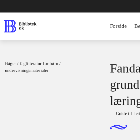
Forside
B
Bøger / faglitteratur for børn /
Fanda
undervisningsmaterialer
grundb
lærin
- - Guide til læ