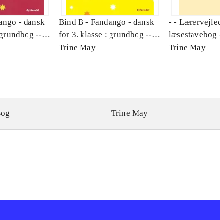
ango - dansk
Bind B -
Fandango - dansk
- - Lærervejle
: grundbog --
for 3. klasse : grundbog --
læsestavebog 
Bind A
Arbejdsbog. Bind B
Trine May
dansk for 3. kl
Trine May
grundbog. - -
Lærervejlednin
læsestavebog
Bog
Trine May