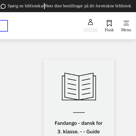
Spørg en bibliotekar
Hent dine bestillinger på dit foretrukne bibliotek
Log ind
Husk
Menu