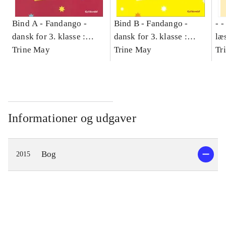
Bind A -
Fandango -
Bind B -
Fandango -
- 
dansk for 3. klasse :
dansk for 3. klasse :
læ
grundbog -- Arbejdsbog.
Trine May
grundbog -- Arbejdsbog.
Trine May
- d
Tr
Bind A
Bind B
gr
Læ
læ
Informationer og udgaver
Bog
2015