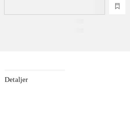
loading
Detaljer
...
...
...
...
...
...
...
...