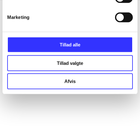
Marketing
Artikler
Alle registrerede artikler fordelt på udgivelser
Tillad alle
...
Tillad valgte
...
Afvis
...
...
...