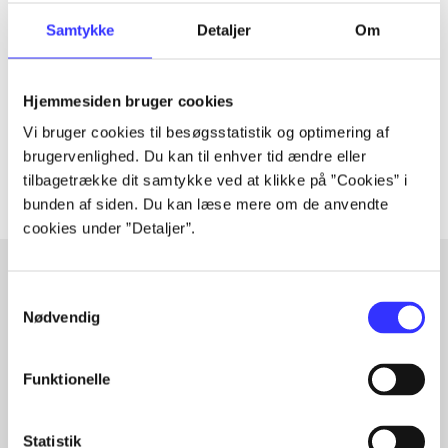
Tidsskrift
Artiklen er en del af
Samtykke
Detaljer
Om
lorem ipsum dolor sit amet ...
Hjemmesiden bruger cookies
Tidsskrift
Vi bruger cookies til besøgsstatistik og optimering af
Artiklerne i
handler ofte om
brugervenlighed. Du kan til enhver tid ændre eller
tilbagetrække dit samtykke ved at klikke på ”Cookies” i
bunden af siden. Du kan læse mere om de anvendte
cookies under ”Detaljer”.
Samtykkevalg
Artikler med samme emner
Nødvendig
Fra
Funktionelle
Statistik