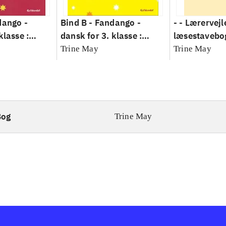
dango -
Bind B -
Fandango -
- - Lærervejl
klasse :
dansk for 3. klasse :
læsestavebo
Arbejdsbog.
grundbog -- Arbejdsbog.
- dansk for 3
Trine May
Trine May
Bind B
grundbog. - 
Lærervejledni
læsestavebo
Bog
Trine May