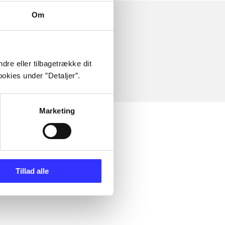
Om
dre eller tilbagetrække dit
okies under ”Detaljer”.
Marketing
Tillad alle