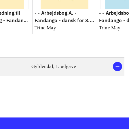
edning til
- - Arbejdsbog A. -
- - Arbejdsbo
g -
Fandango
Fandango - dansk for 3.
Fandango - d
. klasse :
klasse : grundbog. - -
klasse : grun
Trine May
Trine May
-
Arbejdsbog A.
Arbejdsbog B
ng til
g
Gyldendal, 1. udgave