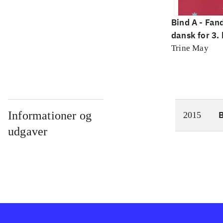
Bind A -
Fan
dansk for 3. 
grundbog -- 
Trine May
Bind A
Informationer og
2015
udgaver