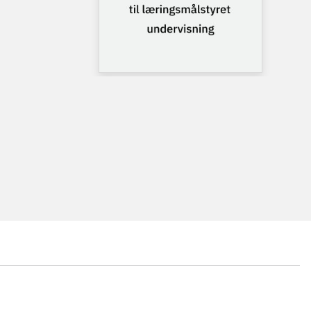
...
...