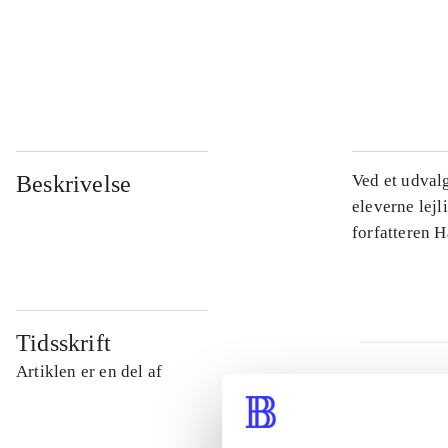
...
...
Beskrivelse
Ved et udval
eleverne lejl
forfatteren 
Tidsskrift
Artiklen er en del af