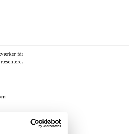
tværker får
 præsenteres
 om