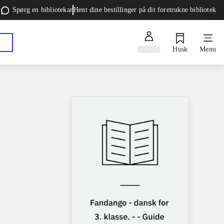
Spørg en bibliotekar
Hent dine bestillinger på dit foretrukne bibliotek
Log ind
Husk
Menu