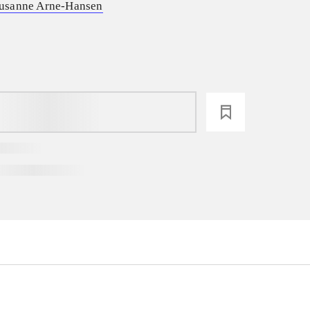
usanne Arne-Hansen
loading
...
...
...
...