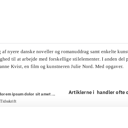
...
...
g af nyere danske noveller og romanuddrag samt enkelte kuns
ighed til at arbejde med forskellige stilelementer. I anden del
Hanne Kvist, en film og kunstneren Julie Nord. Med opgaver.
Artiklerne i
handler ofte
lorem ipsum dolor sit amet ...
Tidsskrift