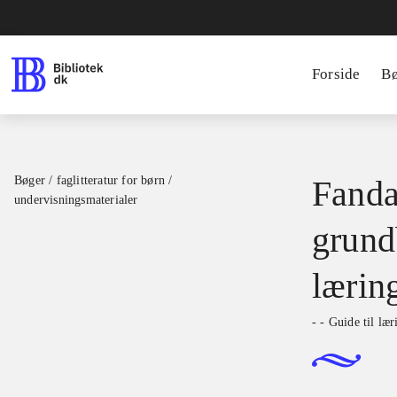
Forside
B
Bøger / faglitteratur for børn /
Fanda
undervisningsmaterialer
grundb
lærin
- - Guide til læ