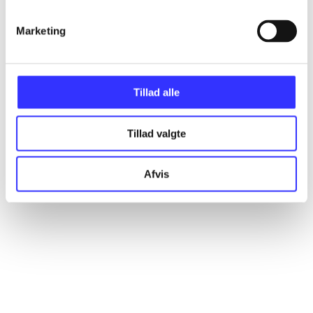
Marketing
Artikler
Alle registrerede artikler fordelt på udgivelser
Tillad alle
...
Tillad valgte
...
Afvis
...
...
...