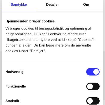
Artiklen er en del af
Samtykke
Detaljer
Om
lorem ipsum dolor sit amet ...
Hjemmesiden bruger cookies
Tidsskrift
Vi bruger cookies til besøgsstatistik og optimering af
Artiklerne i
handler ofte om
brugervenlighed. Du kan til enhver tid ændre eller
tilbagetrække dit samtykke ved at klikke på ”Cookies” i
bunden af siden. Du kan læse mere om de anvendte
cookies under ”Detaljer”.
Samtykkevalg
Artikler med samme emner
Nødvendig
Fra
Funktionelle
Statistik