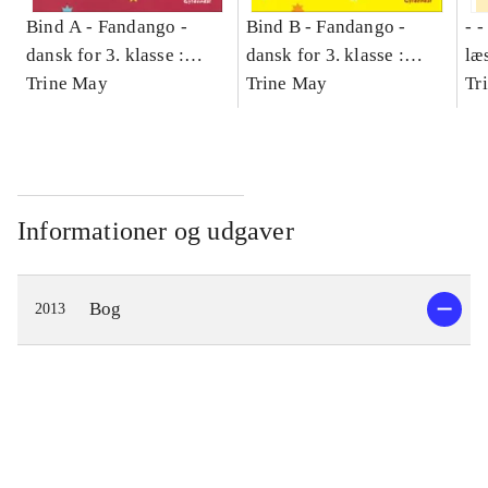
Bind A -
Fandango -
Bind B -
Fandango -
- 
dansk for 3. klasse :
dansk for 3. klasse :
læ
grundbog -- Arbejdsbog.
Trine May
grundbog -- Arbejdsbog.
Trine May
- d
Tr
Bind A
Bind B
gr
Læ
læ
Informationer og udgaver
Bog
2013