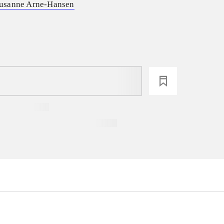
usanne Arne-Hansen
loading
...
...
...
...