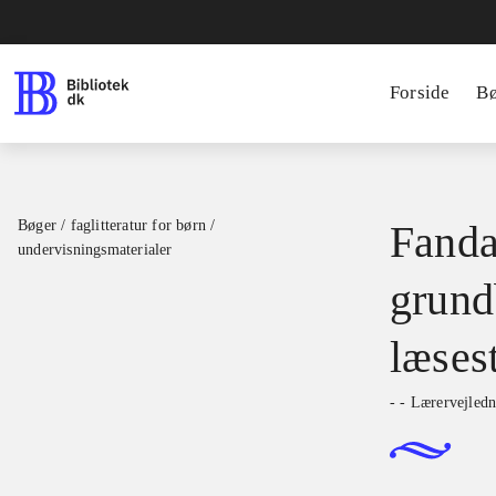
Forside
B
Bøger / faglitteratur for børn /
Fanda
undervisningsmaterialer
grund
læses
- - Lærervejledn