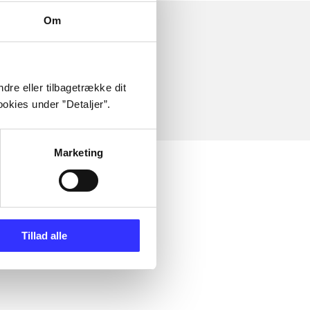
Om
dre eller tilbagetrække dit
okies under ”Detaljer”.
Marketing
Tillad alle