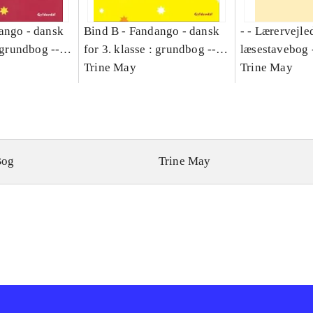
ango - dansk
Bind B -
Fandango - dansk
- - Lærervejle
: grundbog --
for 3. klasse : grundbog --
læsestavebog 
Bind A
Arbejdsbog. Bind B
Trine May
dansk for 3. kl
Trine May
grundbog. - -
Lærervejlednin
læsestavebog
Bog
Trine May