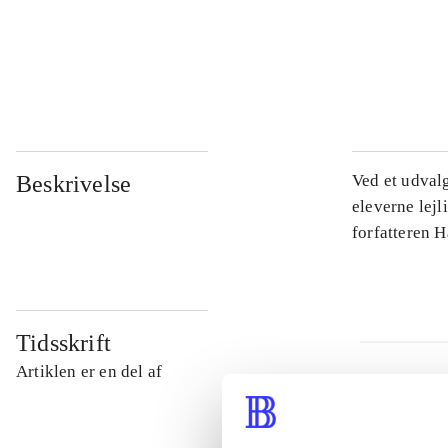
...
...
Beskrivelse
Ved et udval
eleverne lejl
forfatteren 
Tidsskrift
Artiklen er en del af