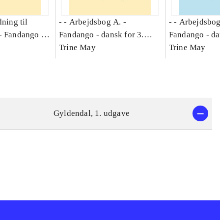
dning til
- - Arbejdsbog A. -
- - Arbejdsbog
-
Fandango -
Fandango - dansk for 3.
Fandango - da
asse :
klasse : grundbog. - -
Trine May
klasse : grund
Trine May
Arbejdsbog A.
Arbejdsbog B
g til
Gyldendal, 1. udgave