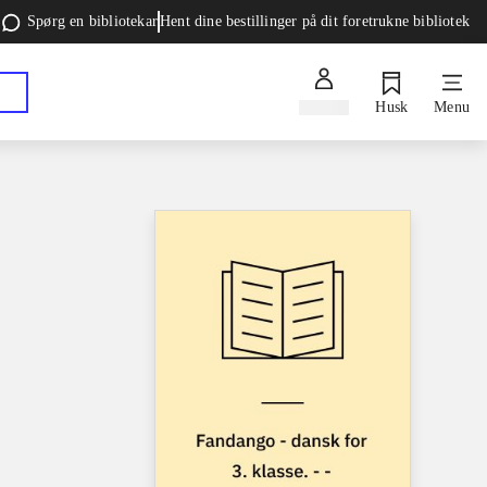
Spørg en bibliotekar
Hent dine bestillinger på dit foretrukne bibliotek
Log ind
Husk
Menu