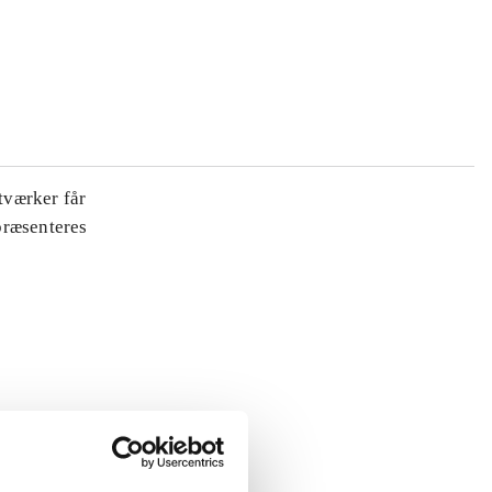
tværker får
 præsenteres