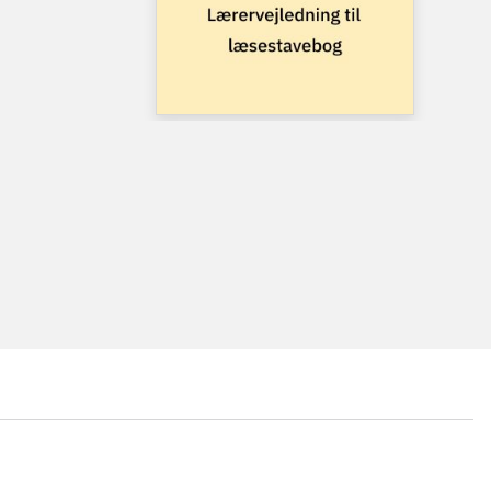
...
...