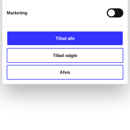
Marketing
Artikler
Alle registrerede artikler fordelt på udgivelser
Tillad alle
...
Tillad valgte
...
Afvis
...
...
...