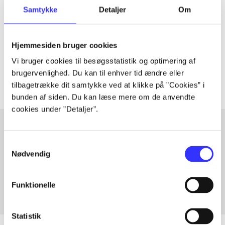
Artiklen er en del af
Samtykke
Detaljer
Om
lorem ipsum dolor sit amet ...
Hjemmesiden bruger cookies
Tidsskrift
Vi bruger cookies til besøgsstatistik og optimering af
Artiklerne i
handler ofte om
brugervenlighed. Du kan til enhver tid ændre eller
tilbagetrække dit samtykke ved at klikke på ”Cookies” i
bunden af siden. Du kan læse mere om de anvendte
cookies under ”Detaljer”.
Samtykkevalg
Artikler med samme emner
Nødvendig
Fra
Funktionelle
Statistik