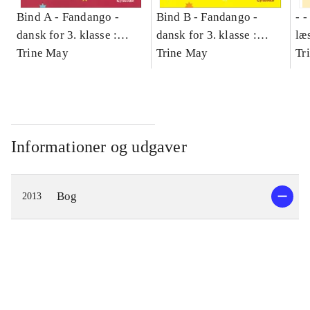
Bind A -
Fandango -
Bind B -
Fandango -
- 
dansk for 3. klasse :
dansk for 3. klasse :
læ
grundbog -- Arbejdsbog.
Trine May
grundbog -- Arbejdsbog.
Trine May
- d
Tr
Bind A
Bind B
gr
Læ
læ
Informationer og udgaver
Bog
2013