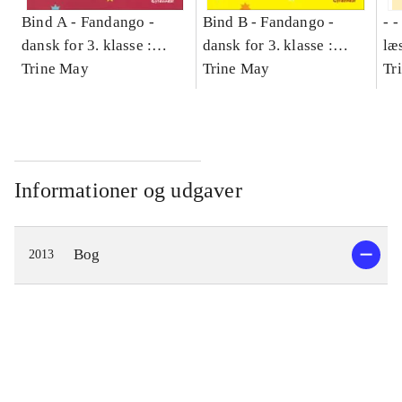
Bind A -
Fandango -
Bind B -
Fandango -
- 
dansk for 3. klasse :
dansk for 3. klasse :
læ
grundbog -- Arbejdsbog.
Trine May
grundbog -- Arbejdsbog.
Trine May
- d
Tr
Bind A
Bind B
gr
Læ
læ
Informationer og udgaver
Bog
2013