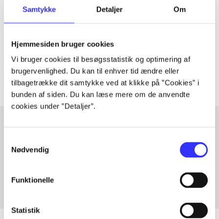
Artiklen er en del af
Samtykke
Detaljer
Om
lorem ipsum dolor sit amet ...
Hjemmesiden bruger cookies
Tidsskrift
Vi bruger cookies til besøgsstatistik og optimering af
Artiklerne i
handler ofte om
brugervenlighed. Du kan til enhver tid ændre eller
tilbagetrække dit samtykke ved at klikke på ”Cookies” i
bunden af siden. Du kan læse mere om de anvendte
cookies under ”Detaljer”.
Samtykkevalg
Artikler med samme emner
Nødvendig
Fra
Funktionelle
Statistik