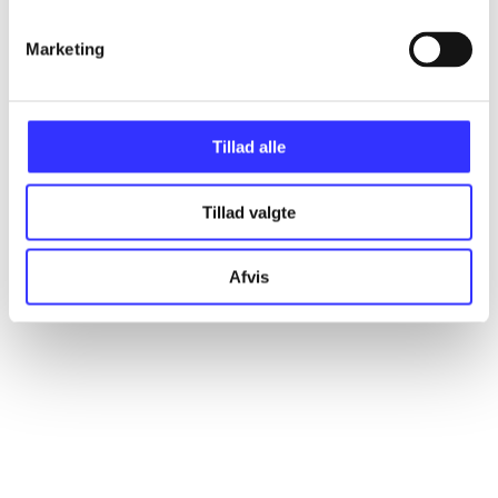
Marketing
Artikler
Alle registrerede artikler fordelt på udgivelser
Tillad alle
...
Tillad valgte
...
Afvis
...
...
...