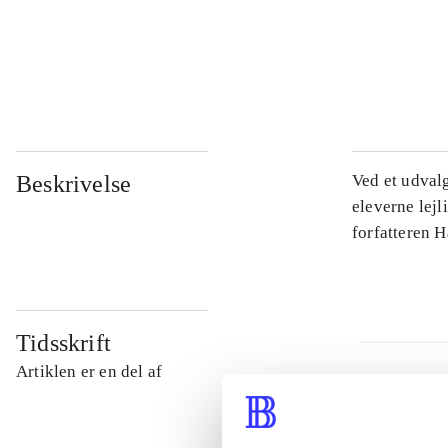
...
...
Beskrivelse
Ved et udval
eleverne lejl
forfatteren 
Tidsskrift
Artiklen er en del af