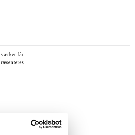
tværker får
 præsenteres