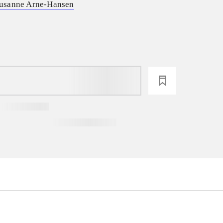
usanne Arne-Hansen
loading
...
...
...
...