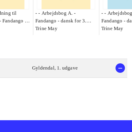
dning til
- - Arbejdsbog A. -
- - Arbejdsbog
-
Fandango -
Fandango - dansk for 3.
Fandango - da
asse :
klasse : grundbog. - -
Trine May
klasse : grund
Trine May
Arbejdsbog A.
Arbejdsbog B
g til
Gyldendal, 1. udgave