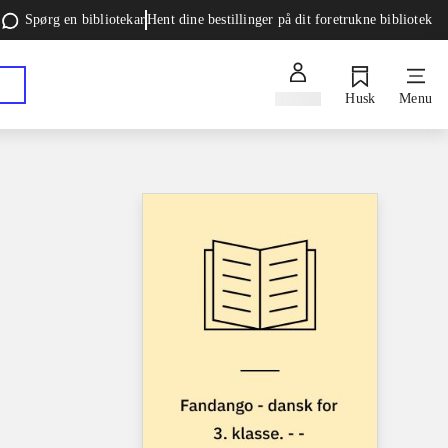
Spørg en bibliotekar
Hent dine bestillinger på dit foretrukne bibliotek
Log ind
Husk
Menu