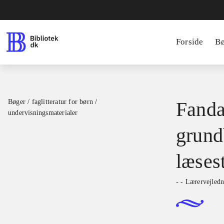
Forside
B
Bøger / faglitteratur for børn /
Fanda
undervisningsmaterialer
grund
læses
- - Lærervejledn