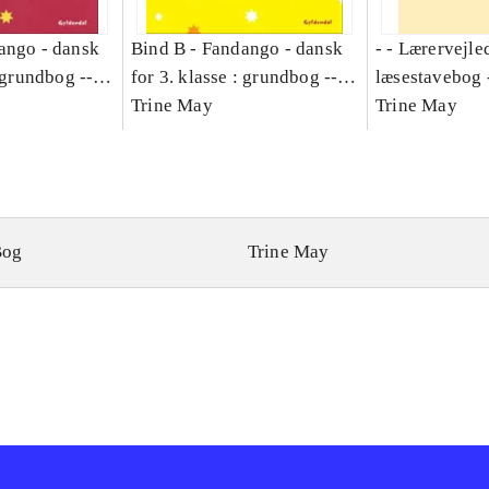
ango - dansk
Bind B -
Fandango - dansk
- - Lærervejle
: grundbog --
for 3. klasse : grundbog --
læsestavebog 
Bind A
Arbejdsbog. Bind B
Trine May
dansk for 3. kl
Trine May
grundbog. - -
Lærervejlednin
læsestavebog
Bog
Trine May