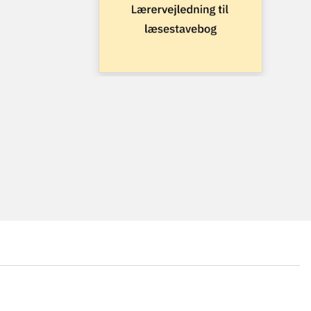
...
...