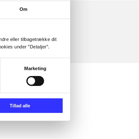
Om
dre eller tilbagetrække dit
okies under ”Detaljer”.
Marketing
Tillad alle