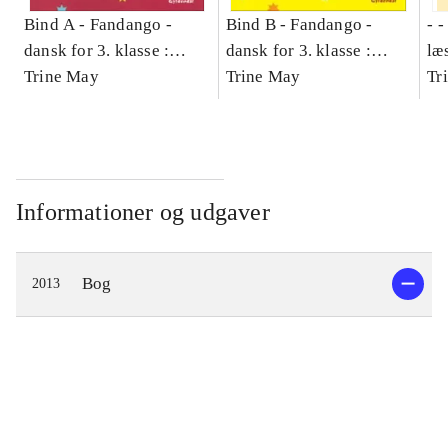
Bind A -
Fandango -
Bind B -
Fandango -
- 
dansk for 3. klasse :
dansk for 3. klasse :
læ
grundbog -- Arbejdsbog.
Trine May
grundbog -- Arbejdsbog.
Trine May
- d
Tr
Bind A
Bind B
gr
Læ
læ
Informationer og udgaver
Bog
2013