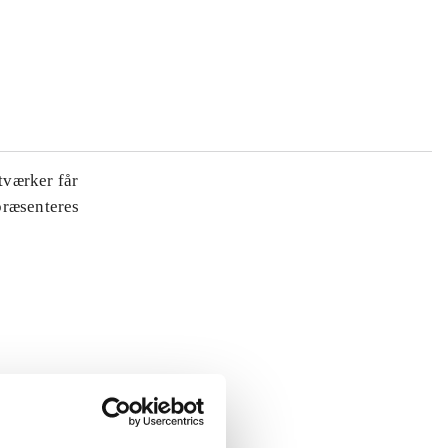
tværker får
 præsenteres