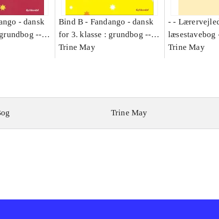
ango - dansk
Bind B -
Fandango - dansk
- - Lærervejle
: grundbog --
for 3. klasse : grundbog --
læsestavebog 
Bind A
Arbejdsbog. Bind B
Trine May
dansk for 3. kl
Trine May
grundbog. - -
Lærervejlednin
læsestavebog
Bog
Trine May