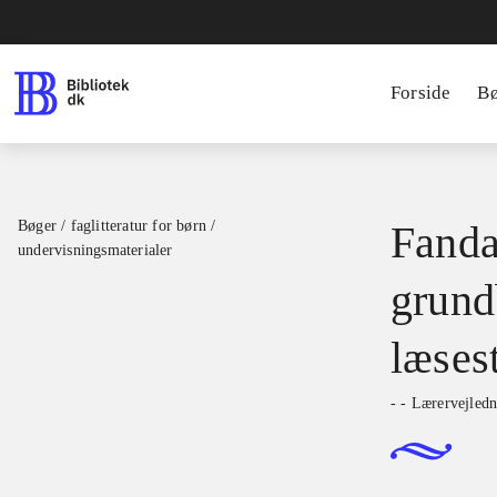
Forside
B
Bøger / faglitteratur for børn /
Fanda
undervisningsmaterialer
grund
læses
- - Lærervejledn