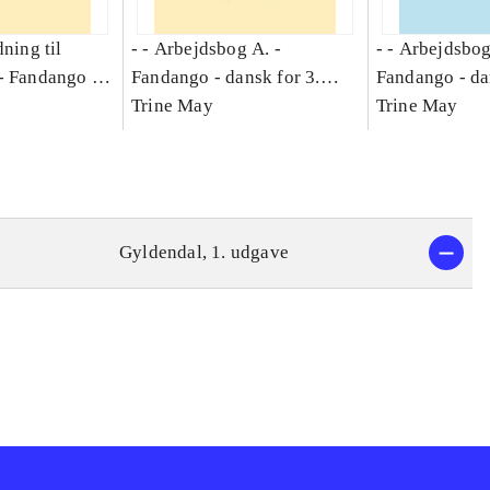
dning til
- - Arbejdsbog A. -
- - Arbejdsbog
-
Fandango -
Fandango - dansk for 3.
Fandango - da
asse :
klasse : grundbog. - -
Trine May
klasse : grund
Trine May
Arbejdsbog A.
Arbejdsbog B
g til
Gyldendal, 1. udgave