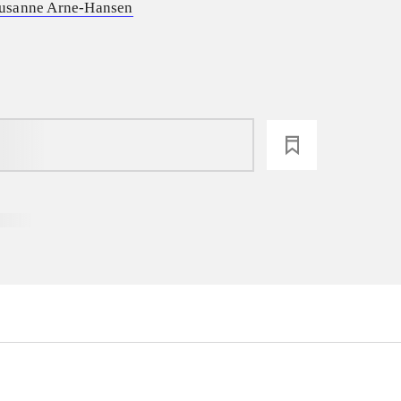
usanne Arne-Hansen
loading
...
...
...
...