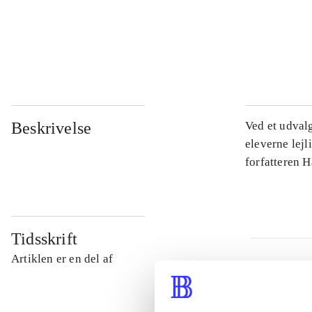
...
...
Beskrivelse
Ved et udval
eleverne lejl
forfatteren 
Tidsskrift
Artiklen er en del af