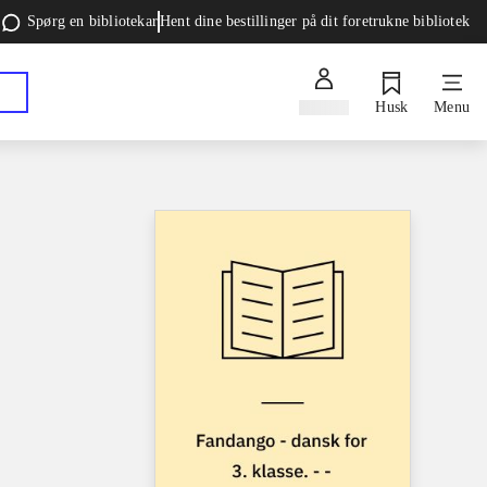
Spørg en bibliotekar
Hent dine bestillinger på dit foretrukne bibliotek
Log ind
Husk
Menu