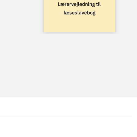
...
...