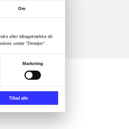
Om
dre eller tilbagetrække dit
okies under ”Detaljer”.
Marketing
Tillad alle