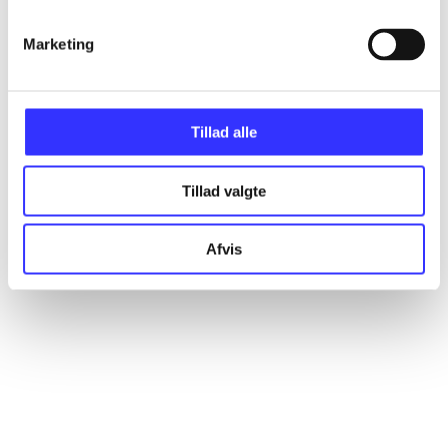
Marketing
Artikler
Alle registrerede artikler fordelt på udgivelser
Tillad alle
...
Tillad valgte
...
Afvis
...
...
...