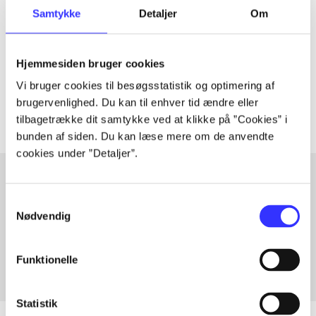
Artiklen er en del af
Samtykke
Detaljer
Om
lorem ipsum dolor sit amet ...
Hjemmesiden bruger cookies
Tidsskrift
Vi bruger cookies til besøgsstatistik og optimering af
Artiklerne i
handler ofte om
brugervenlighed. Du kan til enhver tid ændre eller
tilbagetrække dit samtykke ved at klikke på ”Cookies” i
bunden af siden. Du kan læse mere om de anvendte
cookies under ”Detaljer”.
Samtykkevalg
Artikler med samme emner
Nødvendig
Fra
Funktionelle
Statistik