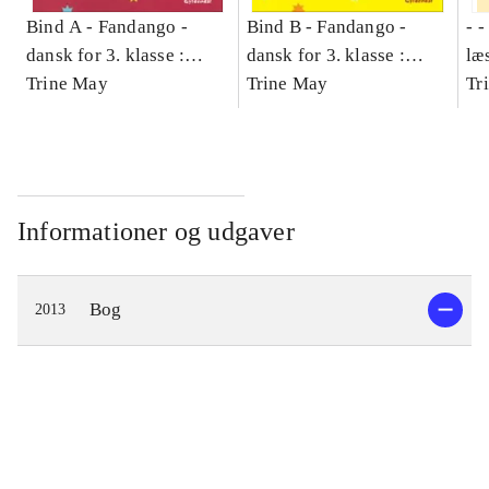
Bind A -
Fandango -
Bind B -
Fandango -
- 
dansk for 3. klasse :
dansk for 3. klasse :
læ
grundbog -- Arbejdsbog.
Trine May
grundbog -- Arbejdsbog.
Trine May
- d
Tr
Bind A
Bind B
gr
Læ
læ
Informationer og udgaver
Bog
2013