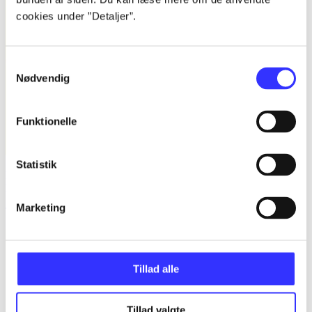
cookies under ”Detaljer”.
Samtykkevalg
Nødvendig
Funktionelle
Statistik
Bind B -
Fandango - dansk for 3. klasse : grundbog -- Arbejdsbog.
Bind B
Marketing
Trine May
Tillad alle
Tillad valgte