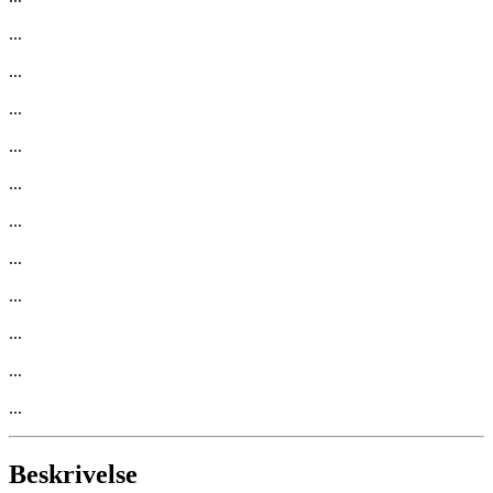
...
...
...
...
...
...
...
...
...
...
...
Beskrivelse