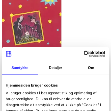
Bind A -
Fandango - dansk for 3. klasse : grundbog -- Arbejdsbog.
Samtykke
Detaljer
Om
Bind A
Trine May
Hjemmesiden bruger cookies
Vi bruger cookies til besøgsstatistik og optimering af
brugervenlighed. Du kan til enhver tid ændre eller
tilbagetrække dit samtykke ved at klikke på ”Cookies” i
bunden af siden. Du kan læse mere om de anvendte