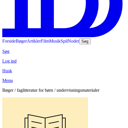
Forside
Bøger
Artikler
Film
Musik
Spil
Noder
Søg
Søg
Log ind
Husk
Menu
Bøger / faglitteratur for børn / undervisningsmaterialer