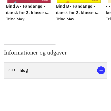
Bind A -
Fandango -
Bind B -
Fandango -
- 
dansk for 3. klasse :
dansk for 3. klasse :
læ
grundbog --
grundbog --
Fa
Trine May
Trine May
Tr
Arbejdsbog. Bind A
Arbejdsbog. Bind B
3.
- 
læ
Informationer og udgaver
Bog
2013