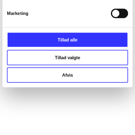
Marketing
Artikler
Alle registrerede artikler fordelt på udgivelser
Tillad alle
...
Tillad valgte
...
Afvis
...
...
...