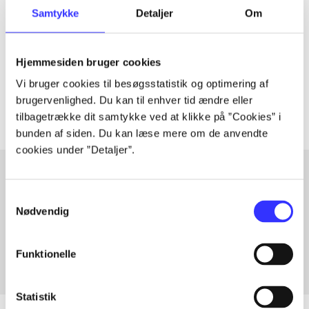
Artiklen er en del af
Samtykke
Detaljer
Om
lorem ipsum dolor sit amet ...
Hjemmesiden bruger cookies
Tidsskrift
Vi bruger cookies til besøgsstatistik og optimering af
Artiklerne i
handler ofte om
brugervenlighed. Du kan til enhver tid ændre eller
tilbagetrække dit samtykke ved at klikke på ”Cookies” i
bunden af siden. Du kan læse mere om de anvendte
cookies under ”Detaljer”.
Samtykkevalg
Artikler med samme emner
Nødvendig
Fra
Funktionelle
Statistik