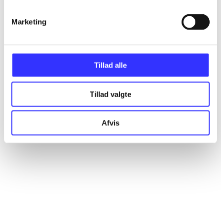
Marketing
Artikler
Alle registrerede artikler fordelt på udgivelser
Tillad alle
...
Tillad valgte
...
Afvis
...
...
...