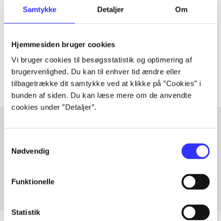
Artiklen er en del af
Samtykke
Detaljer
Om
lorem ipsum dolor sit amet ...
Hjemmesiden bruger cookies
Tidsskrift
Vi bruger cookies til besøgsstatistik og optimering af
Artiklerne i
handler ofte om
brugervenlighed. Du kan til enhver tid ændre eller
tilbagetrække dit samtykke ved at klikke på ”Cookies” i
bunden af siden. Du kan læse mere om de anvendte
cookies under ”Detaljer”.
Samtykkevalg
Artikler med samme emner
Nødvendig
Fra
Funktionelle
Statistik