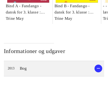
Bind A -
Fandango -
Bind B -
Fandango -
- 
dansk for 3. klasse :
dansk for 3. klasse :
læ
grundbog -- Arbejdsbog.
Trine May
grundbog -- Arbejdsbog.
Trine May
- d
Tr
Bind A
Bind B
gr
Læ
læ
Informationer og udgaver
Bog
2013