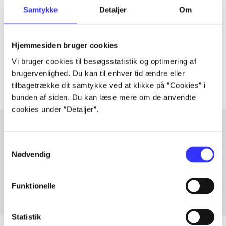
Artiklen er en del af
Samtykke
Detaljer
Om
lorem ipsum dolor sit amet ...
Hjemmesiden bruger cookies
Tidsskrift
Vi bruger cookies til besøgsstatistik og optimering af
Artiklerne i
handler ofte om
brugervenlighed. Du kan til enhver tid ændre eller
tilbagetrække dit samtykke ved at klikke på ”Cookies” i
bunden af siden. Du kan læse mere om de anvendte
cookies under ”Detaljer”.
Samtykkevalg
Artikler med samme emner
Nødvendig
Fra
Funktionelle
Statistik