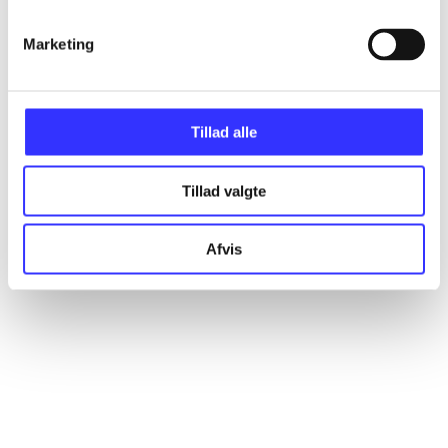
Marketing
Artikler
Alle registrerede artikler fordelt på udgivelser
Tillad alle
...
Tillad valgte
...
Afvis
...
...
...