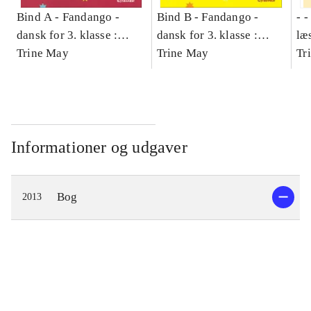
Bind A -
Fandango -
Bind B -
Fandango -
- 
dansk for 3. klasse :
dansk for 3. klasse :
læ
grundbog -- Arbejdsbog.
Trine May
grundbog -- Arbejdsbog.
Trine May
- d
Tr
Bind A
Bind B
gr
Læ
læ
Informationer og udgaver
Bog
2013