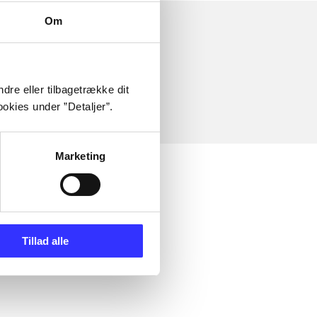
Om
dre eller tilbagetrække dit
okies under ”Detaljer”.
Marketing
Tillad alle