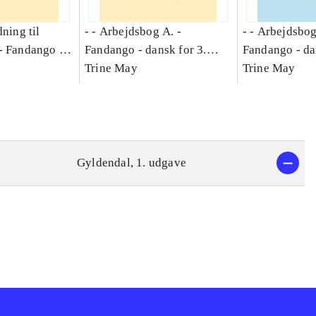
dning til
- - Arbejdsbog A. -
- - Arbejdsbog
-
Fandango -
Fandango - dansk for 3.
Fandango - da
asse :
klasse : grundbog. - -
Trine May
klasse : grund
Trine May
Arbejdsbog A.
Arbejdsbog B
g til
Gyldendal, 1. udgave