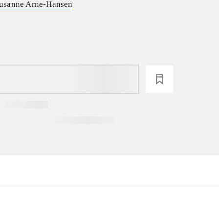
usanne Arne-Hansen
loading
...
...
...
...