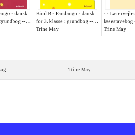
ango - dansk
Bind B -
Fandango - dansk
- - Lærervejle
: grundbog --
for 3. klasse : grundbog --
læsestavebog 
Bind A
Arbejdsbog. Bind B
Trine May
dansk for 3. kl
Trine May
grundbog. - -
Lærervejlednin
læsestavebog
Bog
Trine May