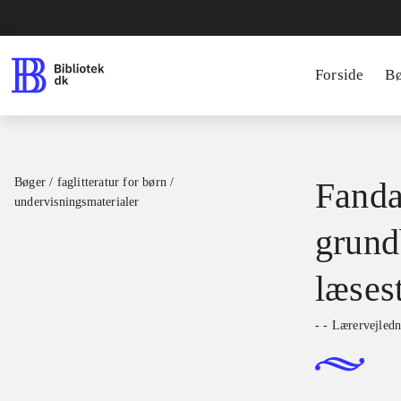
Forside
B
Bøger / faglitteratur for børn /
Fanda
undervisningsmaterialer
grund
læses
- - Lærervejledn