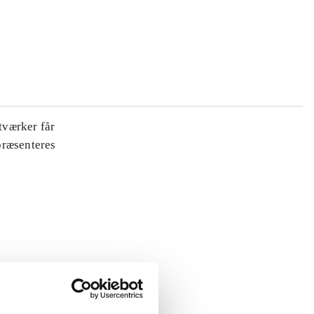
tværker får
 præsenteres