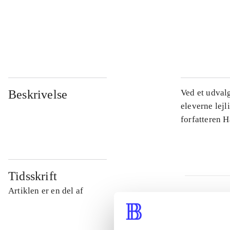
...
...
Beskrivelse
Ved et udval
eleverne lejl
forfatteren 
Tidsskrift
Artiklen er en del af