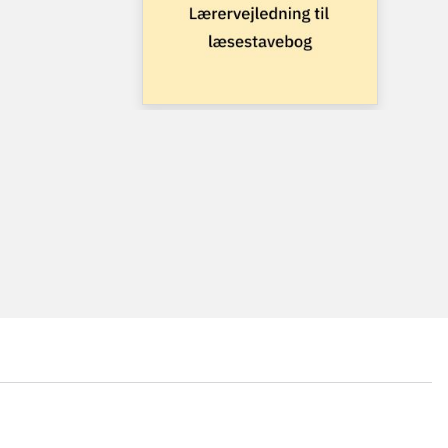
...
...