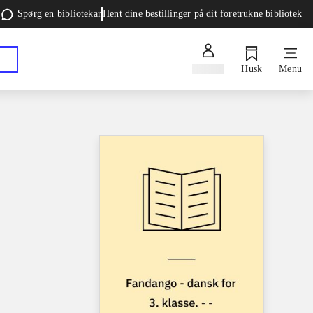
Spørg en bibliotekar
Hent dine bestillinger på dit foretrukne bibliotek
Log ind
Husk
Menu