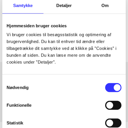
Artiklen er en del af
Samtykke
Detaljer
Om
lorem ipsum dolor sit amet ...
Hjemmesiden bruger cookies
Tidsskrift
Vi bruger cookies til besøgsstatistik og optimering af
Artiklerne i
handler ofte om
brugervenlighed. Du kan til enhver tid ændre eller
tilbagetrække dit samtykke ved at klikke på ”Cookies” i
bunden af siden. Du kan læse mere om de anvendte
cookies under ”Detaljer”.
Samtykkevalg
Artikler med samme emner
Nødvendig
Fra
Funktionelle
Statistik