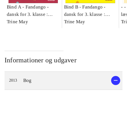
Bind A -
Fandango -
Bind B -
Fandango -
- 
dansk for 3. klasse :
dansk for 3. klasse :
læ
grundbog -- Arbejdsbog.
Trine May
grundbog -- Arbejdsbog.
Trine May
- d
Tr
Bind A
Bind B
gr
Læ
læ
Informationer og udgaver
Bog
2013