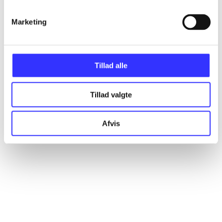
Marketing
Artikler
Alle registrerede artikler fordelt på udgivelser
Tillad alle
...
Tillad valgte
...
Afvis
...
...
...