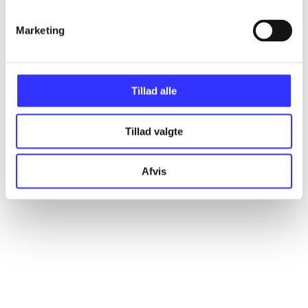
Marketing
Artikler
Alle registrerede artikler fordelt på udgivelser
Tillad alle
...
Tillad valgte
...
Afvis
...
...
...