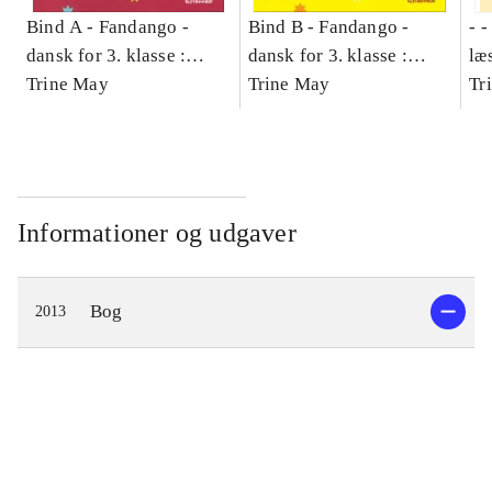
Bind A -
Fandango -
Bind B -
Fandango -
- 
dansk for 3. klasse :
dansk for 3. klasse :
læ
grundbog -- Arbejdsbog.
Trine May
grundbog -- Arbejdsbog.
Trine May
- d
Tr
Bind A
Bind B
gr
Læ
læ
Informationer og udgaver
Bog
2013