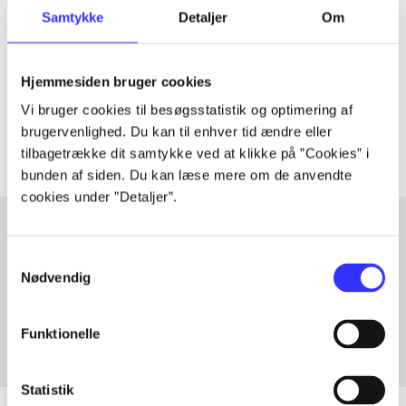
Artiklen er en del af
Samtykke
Detaljer
Om
lorem ipsum dolor sit amet ...
Hjemmesiden bruger cookies
Tidsskrift
Vi bruger cookies til besøgsstatistik og optimering af
Artiklerne i
handler ofte om
brugervenlighed. Du kan til enhver tid ændre eller
tilbagetrække dit samtykke ved at klikke på ”Cookies” i
bunden af siden. Du kan læse mere om de anvendte
cookies under ”Detaljer”.
Samtykkevalg
Artikler med samme emner
Nødvendig
Fra
Funktionelle
Statistik