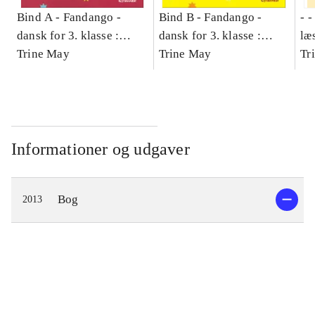
Bind A -
Fandango -
Bind B -
Fandango -
- 
dansk for 3. klasse :
dansk for 3. klasse :
læ
grundbog -- Arbejdsbog.
Trine May
grundbog -- Arbejdsbog.
Trine May
- d
Tr
Bind A
Bind B
gr
Læ
læ
Informationer og udgaver
Bog
2013