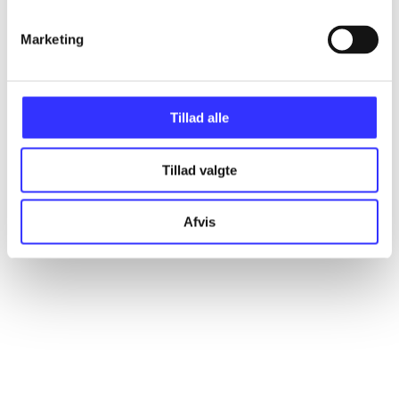
Marketing
Artikler
Alle registrerede artikler fordelt på udgivelser
Tillad alle
...
Tillad valgte
...
Afvis
...
...
...