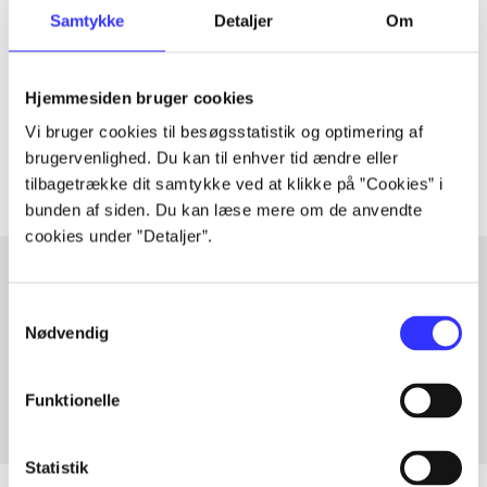
Artiklen er en del af
Samtykke
Detaljer
Om
lorem ipsum dolor sit amet ...
Hjemmesiden bruger cookies
Tidsskrift
Vi bruger cookies til besøgsstatistik og optimering af
Artiklerne i
handler ofte om
brugervenlighed. Du kan til enhver tid ændre eller
tilbagetrække dit samtykke ved at klikke på ”Cookies” i
bunden af siden. Du kan læse mere om de anvendte
cookies under ”Detaljer”.
Samtykkevalg
Artikler med samme emner
Nødvendig
Fra
Funktionelle
Statistik