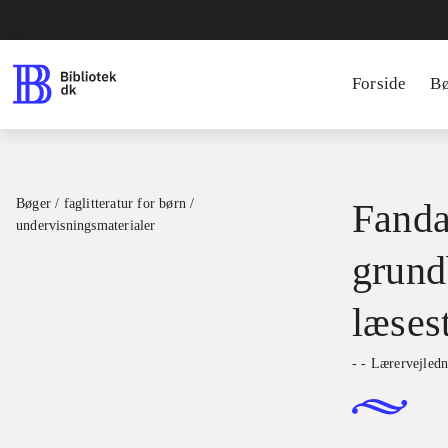
Forside
B
Bøger / faglitteratur for børn /
Fanda
undervisningsmaterialer
grund
læses
- - Lærervejledn