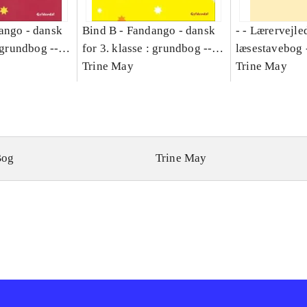
ango - dansk
Bind B -
Fandango - dansk
- - Lærervejle
: grundbog --
for 3. klasse : grundbog --
læsestavebog 
Bind A
Arbejdsbog. Bind B
Trine May
dansk for 3. kl
Trine May
grundbog. - -
Lærervejlednin
læsestavebog
Bog
Trine May