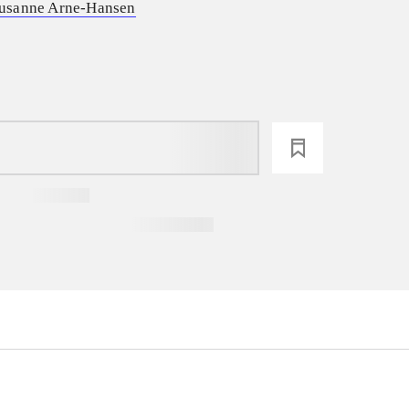
usanne Arne-Hansen
loading
...
...
...
...