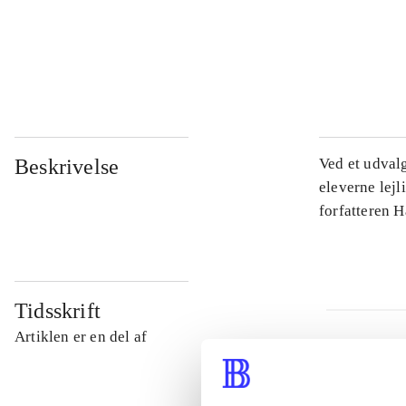
...
...
Beskrivelse
Ved et udval
eleverne lejl
forfatteren 
Tidsskrift
Artiklen er en del af