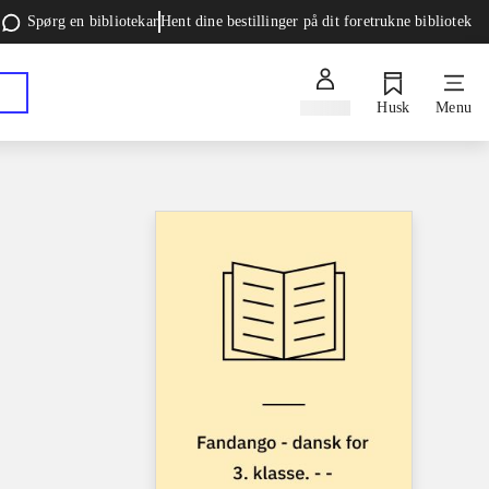
Spørg en bibliotekar
Hent dine bestillinger på dit foretrukne bibliotek
Log ind
Husk
Menu