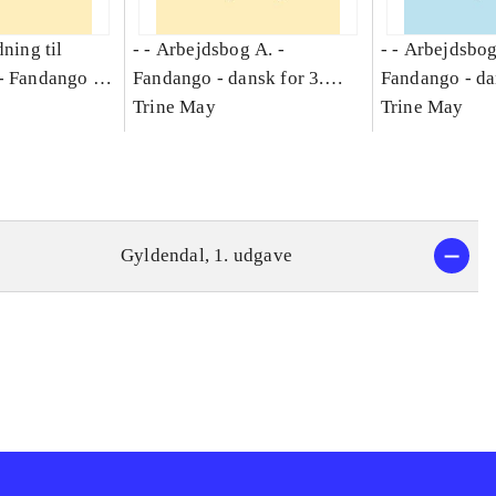
dning til
- - Arbejdsbog A. -
- - Arbejdsbog
-
Fandango -
Fandango - dansk for 3.
Fandango - da
asse :
klasse : grundbog. - -
Trine May
klasse : grund
Trine May
Arbejdsbog A.
Arbejdsbog B
g til
Gyldendal, 1. udgave