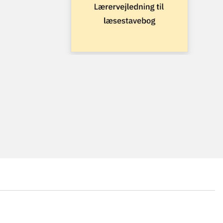
...
...