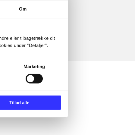
Om
dre eller tilbagetrække dit
okies under ”Detaljer”.
Marketing
Tillad alle