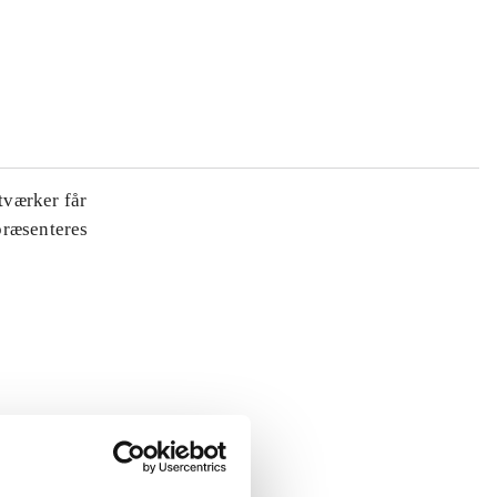
tværker får
 præsenteres