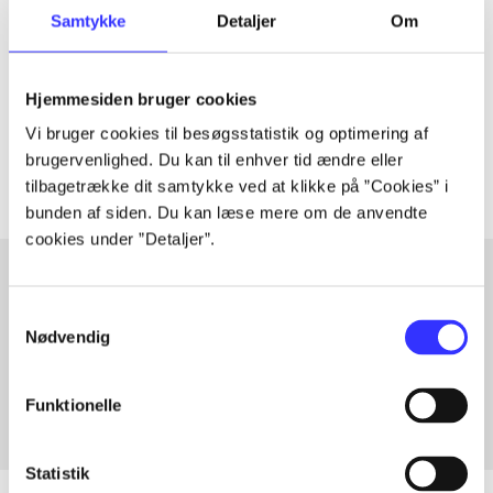
Artiklen er en del af
Samtykke
Detaljer
Om
lorem ipsum dolor sit amet ...
Hjemmesiden bruger cookies
Tidsskrift
Vi bruger cookies til besøgsstatistik og optimering af
Artiklerne i
handler ofte om
brugervenlighed. Du kan til enhver tid ændre eller
tilbagetrække dit samtykke ved at klikke på ”Cookies” i
bunden af siden. Du kan læse mere om de anvendte
cookies under ”Detaljer”.
Samtykkevalg
Artikler med samme emner
Nødvendig
Fra
Funktionelle
Statistik