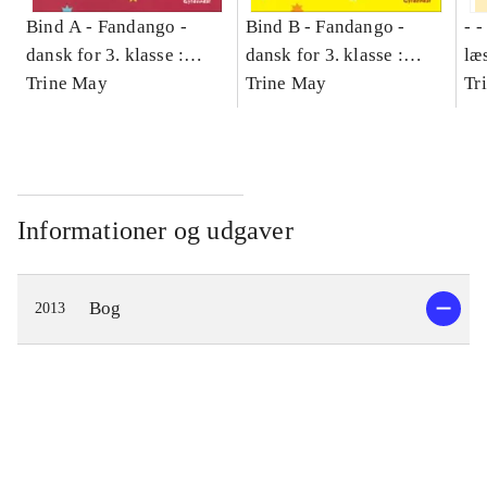
Bind A -
Fandango -
Bind B -
Fandango -
- 
dansk for 3. klasse :
dansk for 3. klasse :
læ
grundbog -- Arbejdsbog.
Trine May
grundbog -- Arbejdsbog.
Trine May
- d
Tr
Bind A
Bind B
gr
Læ
læ
Informationer og udgaver
Bog
2013