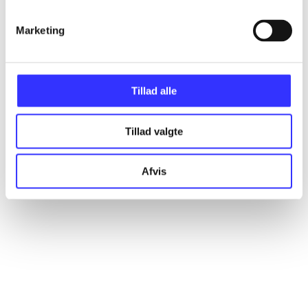
Marketing
Artikler
Alle registrerede artikler fordelt på udgivelser
Tillad alle
...
Tillad valgte
...
Afvis
...
...
...