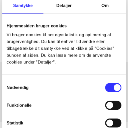
Artiklen er en del af
Samtykke
Detaljer
Om
lorem ipsum dolor sit amet ...
Hjemmesiden bruger cookies
Tidsskrift
Vi bruger cookies til besøgsstatistik og optimering af
Artiklerne i
handler ofte om
brugervenlighed. Du kan til enhver tid ændre eller
tilbagetrække dit samtykke ved at klikke på ”Cookies” i
bunden af siden. Du kan læse mere om de anvendte
cookies under ”Detaljer”.
Samtykkevalg
Artikler med samme emner
Nødvendig
Fra
Funktionelle
Statistik