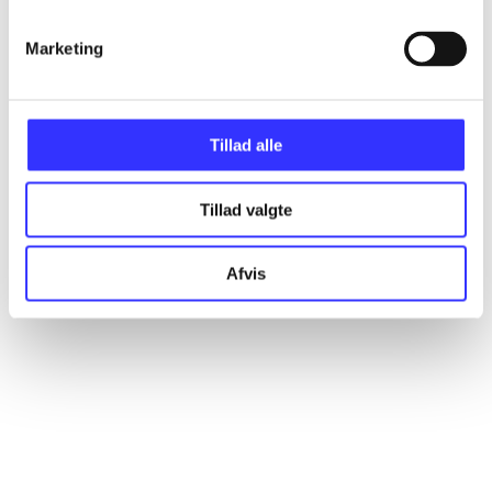
Marketing
Artikler
Alle registrerede artikler fordelt på udgivelser
Tillad alle
...
Tillad valgte
...
Afvis
...
...
...