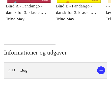
Bind A -
Fandango -
Bind B -
Fandango -
- 
dansk for 3. klasse :
dansk for 3. klasse :
læ
grundbog -- Arbejdsbog.
Trine May
grundbog -- Arbejdsbog.
Trine May
- d
Tr
Bind A
Bind B
gr
Læ
læ
Informationer og udgaver
Bog
2013