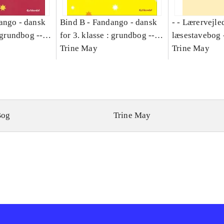
ango - dansk
Bind B -
Fandango - dansk
- - Lærervejle
: grundbog --
for 3. klasse : grundbog --
læsestavebog 
Bind A
Arbejdsbog. Bind B
Trine May
dansk for 3. kl
Trine May
grundbog. - -
Lærervejlednin
læsestavebog
Bog
Trine May