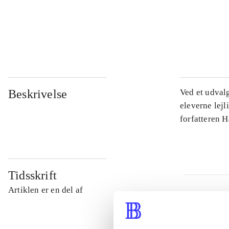
...
...
Beskrivelse
Ved et udval
eleverne lejl
forfatteren 
Tidsskrift
Artiklen er en del af