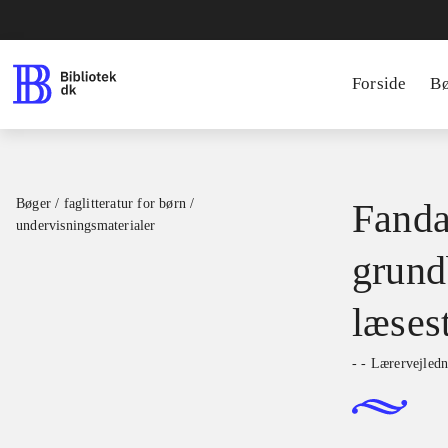
Forside
B
Bøger / faglitteratur for børn /
Fanda
undervisningsmaterialer
grund
læses
- - Lærervejledn