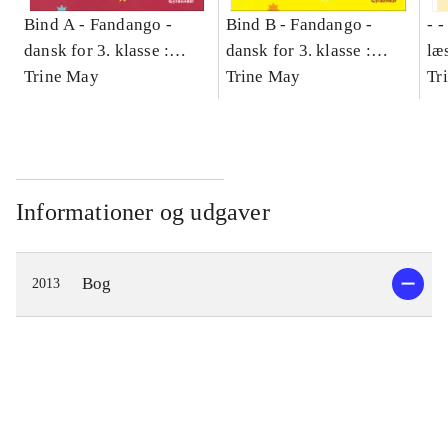
Bind A -
Fandango -
Bind B -
Fandango -
- 
dansk for 3. klasse :
dansk for 3. klasse :
læ
grundbog -- Arbejdsbog.
Trine May
grundbog -- Arbejdsbog.
Trine May
- d
Tr
Bind A
Bind B
gr
Læ
læ
Informationer og udgaver
Bog
2013