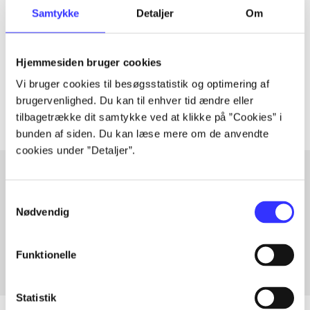
Artiklen er en del af
Samtykke
Detaljer
Om
lorem ipsum dolor sit amet ...
Hjemmesiden bruger cookies
Tidsskrift
Vi bruger cookies til besøgsstatistik og optimering af
Artiklerne i
handler ofte om
brugervenlighed. Du kan til enhver tid ændre eller
tilbagetrække dit samtykke ved at klikke på ”Cookies” i
bunden af siden. Du kan læse mere om de anvendte
cookies under ”Detaljer”.
Samtykkevalg
Artikler med samme emner
Nødvendig
Fra
Funktionelle
Statistik