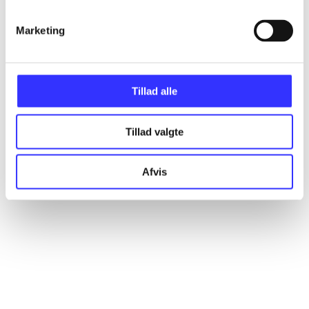
Marketing
Artikler
Alle registrerede artikler fordelt på udgivelser
Tillad alle
...
Tillad valgte
...
Afvis
...
...
...