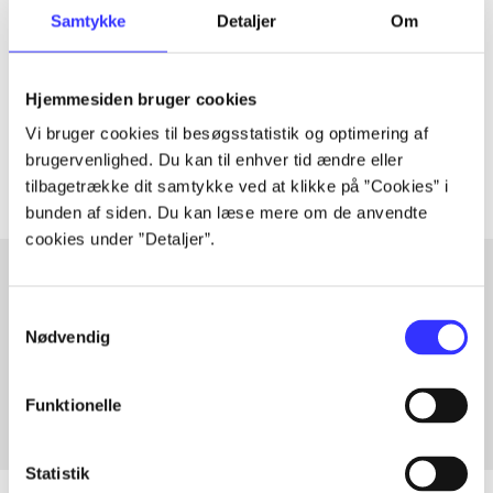
Artiklen er en del af
Samtykke
Detaljer
Om
lorem ipsum dolor sit amet ...
Hjemmesiden bruger cookies
Tidsskrift
Vi bruger cookies til besøgsstatistik og optimering af
Artiklerne i
handler ofte om
brugervenlighed. Du kan til enhver tid ændre eller
tilbagetrække dit samtykke ved at klikke på ”Cookies” i
bunden af siden. Du kan læse mere om de anvendte
cookies under ”Detaljer”.
Samtykkevalg
Artikler med samme emner
Nødvendig
Fra
Funktionelle
Statistik