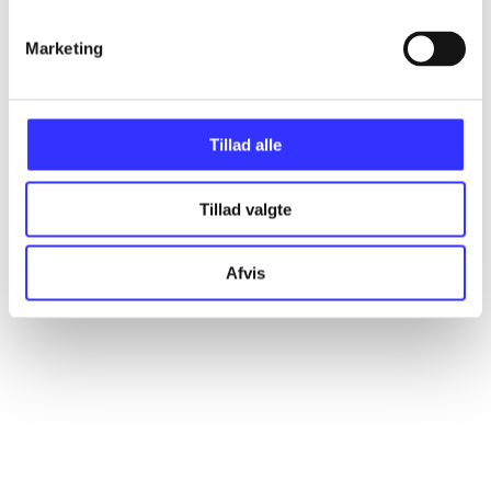
Marketing
Artikler
Alle registrerede artikler fordelt på udgivelser
Tillad alle
...
Tillad valgte
...
Afvis
...
...
...