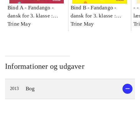
Bind A -
Fandango -
Bind B -
Fandango -
- 
dansk for 3. klasse :
dansk for 3. klasse :
læ
grundbog -- Arbejdsbog.
Trine May
grundbog -- Arbejdsbog.
Trine May
- d
Tr
Bind A
Bind B
gr
Læ
læ
Informationer og udgaver
Bog
2013