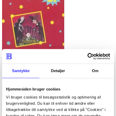
Bind A -
Fandango - dansk for 3. klasse : grundbog -- Arbejdsbog.
Samtykke
Detaljer
Om
Bind A
Trine May
Hjemmesiden bruger cookies
Vi bruger cookies til besøgsstatistik og optimering af
brugervenlighed. Du kan til enhver tid ændre eller
tilbagetrække dit samtykke ved at klikke på ”Cookies” i
bunden af siden. Du kan læse mere om de anvendte