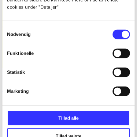
cookies under ”Detaljer”.
Samtykkevalg
Nødvendig
Funktionelle
Statistik
Bind B -
Fandango - dansk for 3. klasse : grundbog -- Arbejdsbog.
Bind B
Marketing
Trine May
Tillad alle
Tillad valgte