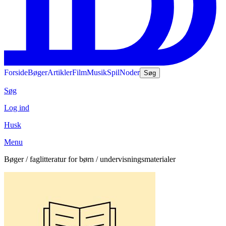
Forside
Bøger
Artikler
Film
Musik
Spil
Noder
Søg
Søg
Log ind
Husk
Menu
Bøger / faglitteratur for børn / undervisningsmaterialer