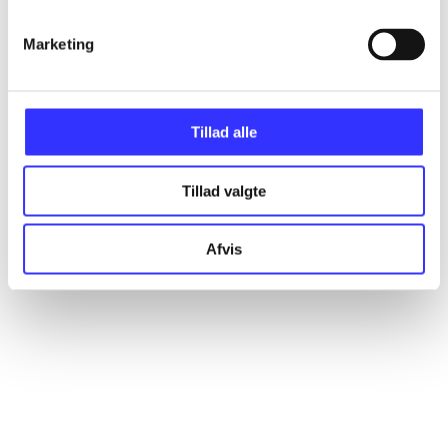
Marketing
Artikler
Alle registrerede artikler fordelt på udgivelser
Tillad alle
...
Tillad valgte
...
Afvis
...
...
...