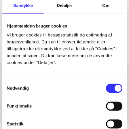
Artiklen er en del af
Samtykke
Detaljer
Om
lorem ipsum dolor sit amet ...
Hjemmesiden bruger cookies
Tidsskrift
Vi bruger cookies til besøgsstatistik og optimering af
Artiklerne i
handler ofte om
brugervenlighed. Du kan til enhver tid ændre eller
tilbagetrække dit samtykke ved at klikke på ”Cookies” i
bunden af siden. Du kan læse mere om de anvendte
cookies under ”Detaljer”.
Samtykkevalg
Artikler med samme emner
Nødvendig
Fra
Funktionelle
Statistik