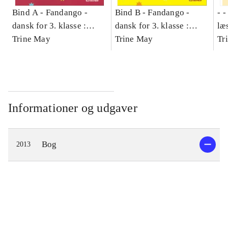
Bind A -
Fandango -
Bind B -
Fandango -
- 
dansk for 3. klasse :
dansk for 3. klasse :
læ
grundbog -- Arbejdsbog.
Trine May
grundbog -- Arbejdsbog.
Trine May
- d
Tr
Bind A
Bind B
gr
Læ
læ
Informationer og udgaver
Bog
2013