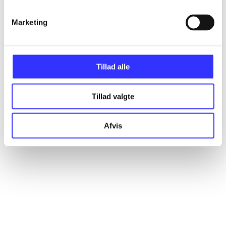
Marketing
Artikler
Alle registrerede artikler fordelt på udgivelser
Tillad alle
...
Tillad valgte
...
Afvis
...
...
...