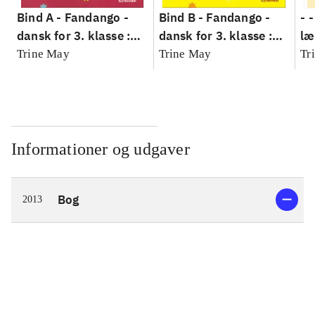
Bind A -
Fandango -
Bind B -
Fandango -
- 
dansk for 3. klasse :
dansk for 3. klasse :
læ
grundbog --
grundbog --
Fa
Trine May
Trine May
Tr
Arbejdsbog. Bind A
Arbejdsbog. Bind B
3.
- 
læ
Informationer og udgaver
Bog
2013