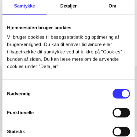
Artiklen er en del af
Samtykke
Detaljer
Om
lorem ipsum dolor sit amet ...
Hjemmesiden bruger cookies
Tidsskrift
Vi bruger cookies til besøgsstatistik og optimering af
Artiklerne i
handler ofte om
brugervenlighed. Du kan til enhver tid ændre eller
tilbagetrække dit samtykke ved at klikke på ”Cookies” i
bunden af siden. Du kan læse mere om de anvendte
cookies under ”Detaljer”.
Samtykkevalg
Artikler med samme emner
Nødvendig
Fra
Funktionelle
Statistik