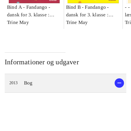
Bind A -
Fandango -
Bind B -
Fandango -
- 
dansk for 3. klasse :
dansk for 3. klasse :
læ
grundbog -- Arbejdsbog.
Trine May
grundbog -- Arbejdsbog.
Trine May
- d
Tr
Bind A
Bind B
gr
Læ
læ
Informationer og udgaver
Bog
2013