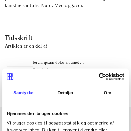
kunstneren Julie Nord. Med opgaver.
Tidsskrift
Artiklen er en del af
lorem ipsum dolor sit amet ...
Tidsskrift
Artiklerne i
handler ofte om
Samtykke
Detaljer
Om
Hjemmesiden bruger cookies
Vi bruger cookies til besøgsstatistik og optimering af
Artikler med samme emner
brugervenlighed. Du kan til enhver tid ændre eller