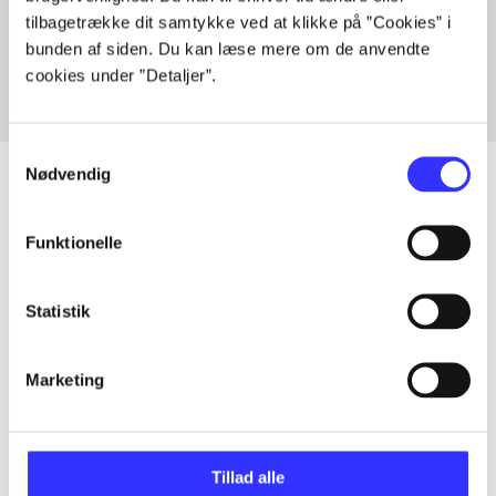
tilbagetrække dit samtykke ved at klikke på ”Cookies” i
Fra
bunden af siden. Du kan læse mere om de anvendte
cookies under ”Detaljer”.
Samtykkevalg
Nødvendig
Funktionelle
Artikler
Alle registrerede artikler fordelt på udgivelser
Statistik
...
Marketing
...
Tillad alle
...