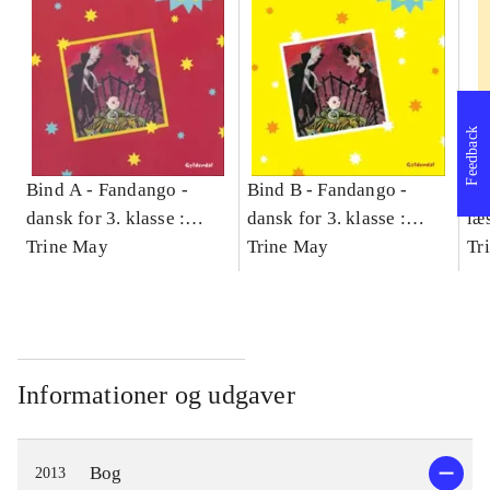
Feedback
Bind A -
Fandango -
Bind B -
Fandango -
- 
dansk for 3. klasse :
dansk for 3. klasse :
læ
grundbog -- Arbejdsbog.
Trine May
grundbog -- Arbejdsbog.
Trine May
- d
Tr
Bind A
Bind B
gr
Læ
læ
Informationer og udgaver
Bog
2013