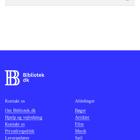
Kontakt os
Afdelinger
Om Bibliotek.dk
Bøger
Hjælp og vejledning
Artikler
Kontakt os
Film
Privatlivspolitik
Musik
Leverandører
Spil