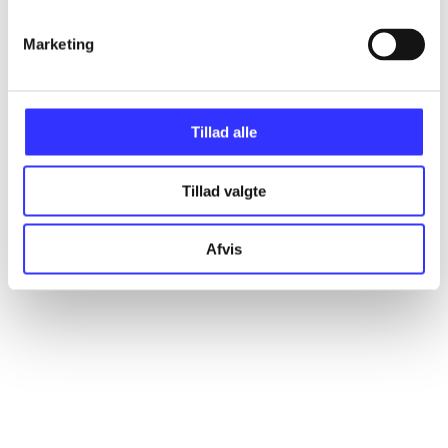
Marketing
Artikler
Alle registrerede artikler fordelt på udgivelser
Tillad alle
...
Tillad valgte
...
Afvis
...
...
...