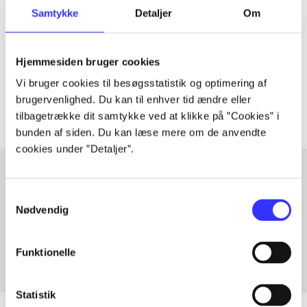
Artiklen er en del af
Samtykke
Detaljer
Om
lorem ipsum dolor sit amet ...
Hjemmesiden bruger cookies
Tidsskrift
Vi bruger cookies til besøgsstatistik og optimering af
Artiklerne i
handler ofte om
brugervenlighed. Du kan til enhver tid ændre eller
tilbagetrække dit samtykke ved at klikke på ”Cookies” i
bunden af siden. Du kan læse mere om de anvendte
cookies under ”Detaljer”.
Samtykkevalg
Artikler med samme emner
Nødvendig
Fra
Funktionelle
Statistik