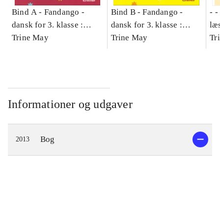
Bind A -
Fandango -
Bind B -
Fandango -
- 
dansk for 3. klasse :
dansk for 3. klasse :
læ
grundbog -- Arbejdsbog.
Trine May
grundbog -- Arbejdsbog.
Trine May
- d
Tr
Bind A
Bind B
gr
Læ
læ
Informationer og udgaver
Bog
2013