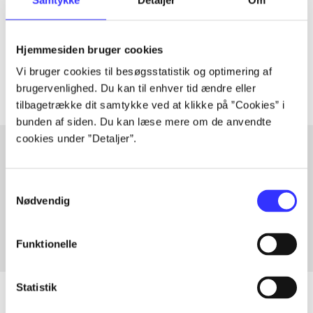
lorem ipsum dolor sit amet ...
Tidsskrift
Hjemmesiden bruger cookies
Artiklerne i
handler ofte om
Vi bruger cookies til besøgsstatistik og optimering af
brugervenlighed. Du kan til enhver tid ændre eller
tilbagetrække dit samtykke ved at klikke på ”Cookies” i
bunden af siden. Du kan læse mere om de anvendte
cookies under ”Detaljer”.
Artikler med samme emner
Samtykkevalg
Fra
Nødvendig
Funktionelle
Statistik