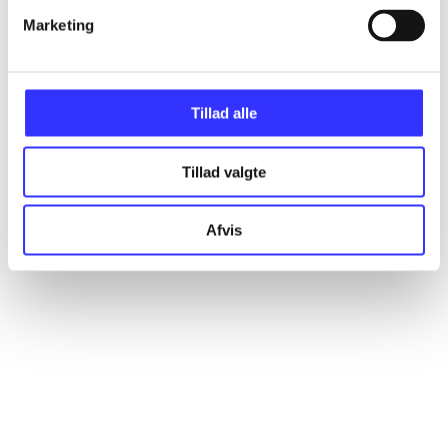
Marketing
Artikler
Alle registrerede artikler fordelt på udgivelser
Tillad alle
...
Tillad valgte
...
Afvis
...
...
...