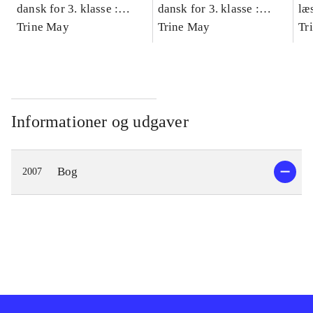
dansk for 3. klasse :
dansk for 3. klasse :
læ
grundbog -- Arbejdsbog.
Trine May
grundbog -- Arbejdsbog.
Trine May
- d
Tr
Bind A
Bind B
gr
Læ
læ
Informationer og udgaver
Bog
2007