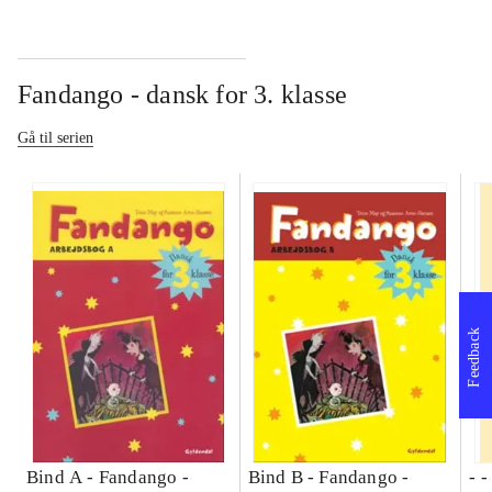
Fandango - dansk for 3. klasse
Gå til serien
Feedback
Bind A -
Fandango -
Bind B -
Fandango -
- 