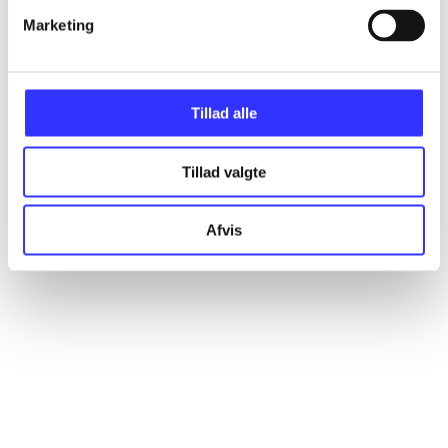
Marketing
Artikler
Alle registrerede artikler fordelt på udgivelser
Tillad alle
...
Tillad valgte
...
Afvis
...
...
...