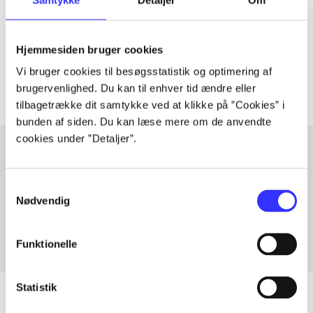
lorem ipsum dolor sit amet ...
Tidsskrift
Hjemmesiden bruger cookies
Artiklerne i
handler ofte om
Vi bruger cookies til besøgsstatistik og optimering af
brugervenlighed. Du kan til enhver tid ændre eller
tilbagetrække dit samtykke ved at klikke på ”Cookies” i
bunden af siden. Du kan læse mere om de anvendte
cookies under ”Detaljer”.
Artikler med samme emner
Samtykkevalg
Fra
Nødvendig
Funktionelle
Statistik