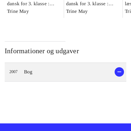
dansk for 3. klasse :
dansk for 3. klasse :
læ
grundbog -- Arbejdsbog.
Trine May
grundbog -- Arbejdsbog.
Trine May
- d
Tr
Bind A
Bind B
gr
Læ
læ
Informationer og udgaver
Bog
2007