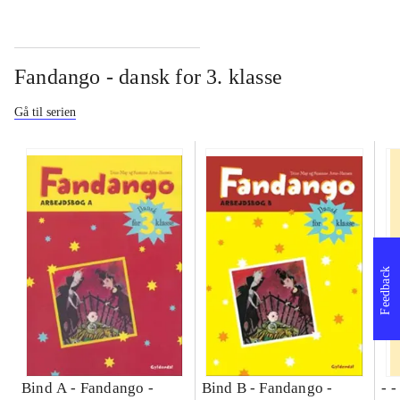
Fandango - dansk for 3. klasse
Gå til serien
Feedback
Bind A -
Fandango -
Bind B -
Fandango -
- 