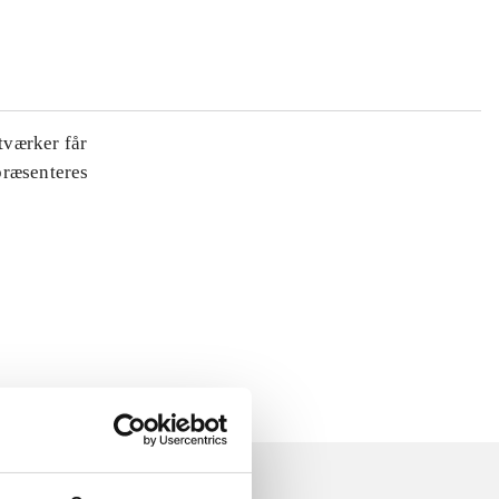
tværker får
 præsenteres