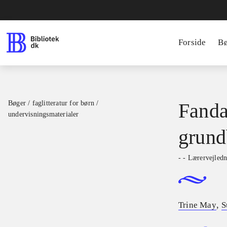
Forside
B
Bøger / faglitteratur for børn /
Fanda
undervisningsmaterialer
grund
- - Lærervejled
,
Trine May
S