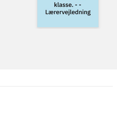
...
...