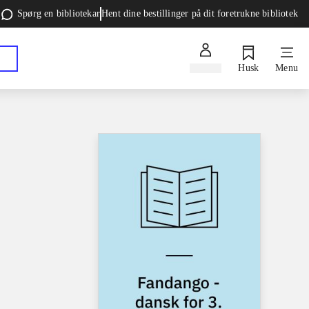
Spørg en bibliotekar
Hent dine bestillinger på dit foretrukne bibliotek
Log ind
Husk
Menu