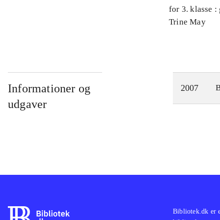
for 3. klasse 
Arbejdsbog. 
Trine May
Informationer og
2007
udgaver
Bibliotek.dk er 