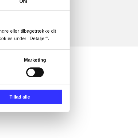
Om
dre eller tilbagetrække dit
okies under ”Detaljer”.
Marketing
Tillad alle