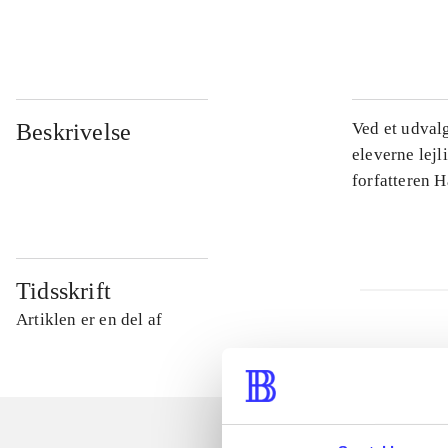
...
Beskrivelse
Ved et udval
eleverne lejl
forfatteren 
Tidsskrift
Artiklen er en del af