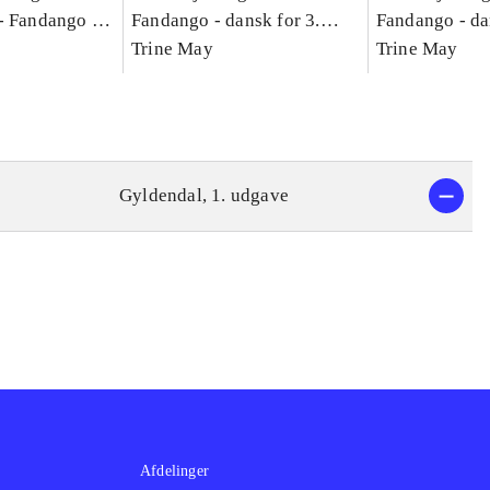
-
Fandango -
Fandango - dansk for 3.
Fandango - da
asse :
klasse : grundbog. - -
Trine May
klasse : grund
Trine May
Arbejdsbog A.
Arbejdsbog B
g til
Gyldendal, 1. udgave
Afdelinger