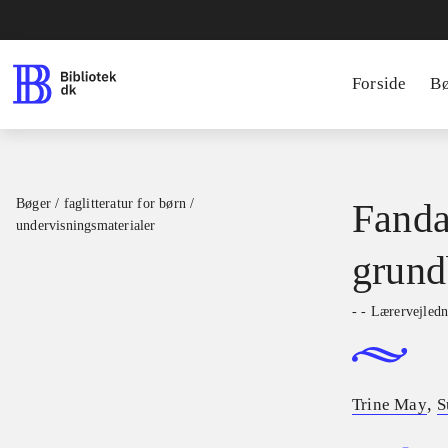
Forside
B
Bøger / faglitteratur for børn /
Fanda
undervisningsmaterialer
grund
- - Lærervejled
,
Trine May
S