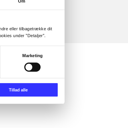
Om
dre eller tilbagetrække dit
okies under ”Detaljer”.
Marketing
Tillad alle