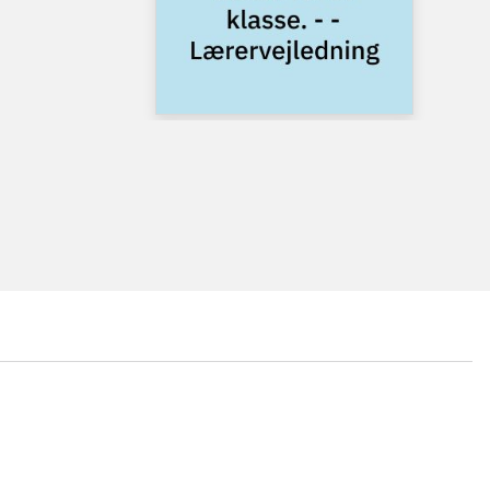
...
...