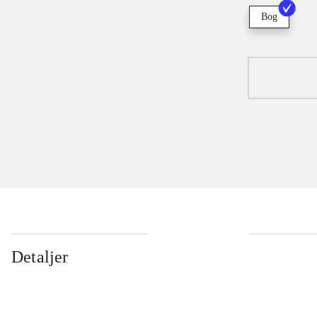
Bog
Detaljer
...
...
...