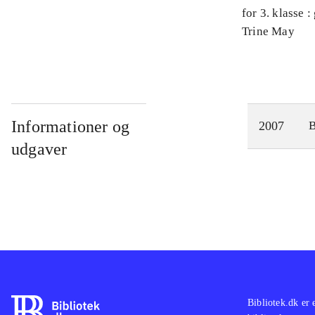
for 3. klasse 
Arbejdsbog. 
Trine May
Informationer og
2007
udgaver
Bibliotek.dk er 