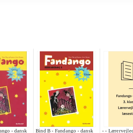
ango - dansk
Bind B -
Fandango - dansk
- - Lærervejle