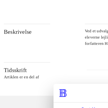
...
Beskrivelse
Ved et udval
eleverne lejl
forfatteren 
Tidsskrift
Artiklen er en del af