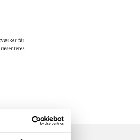
tværker får
 præsenteres