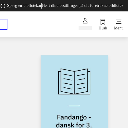
Spørg en bibliotekar
Hent dine bestillinger på dit foretrukne bibliotek
Log ind
Husk
Menu