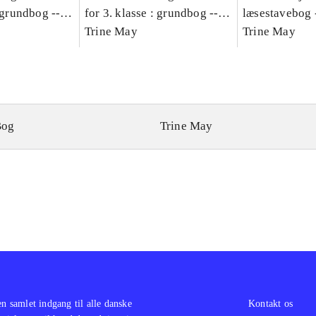
: grundbog --
for 3. klasse : grundbog --
læsestavebog 
Bind A
Arbejdsbog. Bind B
Trine May
dansk for 3. kl
Trine May
grundbog. - -
Lærervejlednin
læsestavebog
Bog
Trine May
en samlet indgang til alle danske
Kontakt os